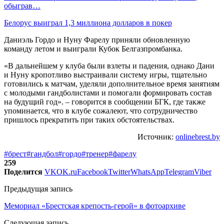
обыграв…
Белорус выиграл 1,3 миллиона долларов в покер
Даниэль Гордо и Нуну Фарелу приняли обновленную
команду летом и выиграли Кубок Белгазпромбанка.
«В дальнейшем у клуба были взлеты и падения, однако Дани
и Нуну кропотливо выстраивали систему игры, тщательно
готовились к матчам, уделяли дополнительное время занятиям
с молодыми гандболистами и помогали формировать состав
на будущий год». – говорится в сообщении БГК, где также
упоминается, что в клубе сожалеют, что сотрудничество
пришлось прекратить при таких обстоятельствах.
Источник:
onlinebrest.by
#брест
#гандбол
#гордо
#тренер
#фарелу
259
Поделится
VK
OK.ru
Facebook
Twitter
WhatsApp
Telegram
Viber
Предыдущая запись
Мемориал «Брестская крепость-герой» в фотоархиве
Следующая запись