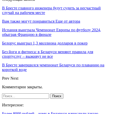
В Бресте главного инженера будут судить за несчастный
случай на рабочем месте
Вам также могут понравиться
Еще от автора
Испания выиграла Чемпионат Европы по футболу 2024,
обыграв Францию в финале
Белорус выиграл 1,3 миллиона долларов в покер
Без йоги и фитнеса: в Беларуси меняют правила для
спортуслуг – выживут не все
В Бресте завершился чемпионат Беларуси по плаванию на
короткой воде
Prev
Next
Комментарии закрыты.
Интересное:
Более 8000 рублей – кому в Беларуси начислили такую