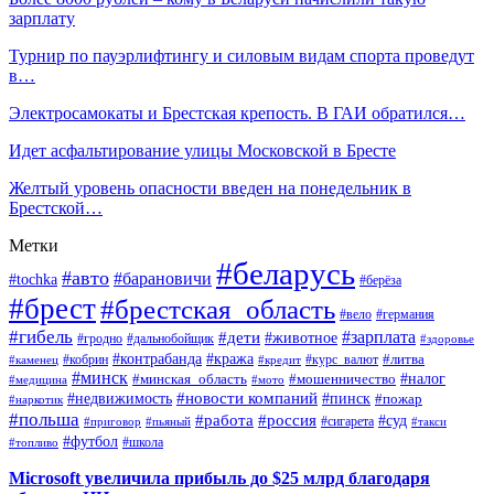
зарплату
Турнир по пауэрлифтингу и силовым видам спорта проведут
в…
Электросамокаты и Брестская крепость. В ГАИ обратился…
Идет асфальтирование улицы Московской в Бресте
Желтый уровень опасности введен на понедельник в
Брестской…
Метки
#беларусь
#авто
#барановичи
#tochka
#берёза
#брест
#брестская_область
#вело
#германия
#гибель
#дети
#зарплата
#животное
#гродно
#дальнобойщик
#здоровье
#контрабанда
#кража
#кобрин
#курс_валют
#литва
#каменец
#кредит
#минск
#налог
#мошенничество
#минская_область
#медицина
#мото
#новости компаний
#недвижимость
#пинск
#пожар
#наркотик
#польша
#работа
#россия
#суд
#сигарета
#приговор
#пьяный
#такси
#футбол
#школа
#топливо
Microsoft увеличила прибыль до $25 млрд благодаря