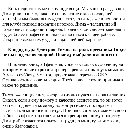
— Есть недопустимые в команде вещи. Мы много раз давали
Дмитрию шанс, однако это нарушение стало последней
каплей, и мы были вынуждены его уволить даже в непростой
для клуба период нехватки игроков. Дима – талантливый
гандболист и хороший парень. Надеюсь, он сделает выводы и
будет более профессионально относиться к своей работе.
Искренне желаю ему удачи в дальнейшей карьере.
— Кандидатура Дмитрия Тихона на роль преемника Гордо
не выглядела очевидной. Почему выбрали именно его?
— В понедельник, 28 февраля, у нас состоялось собрание, на
котором многие игроки и тренеры решили покинуть команду.
А уже в субботу, 5 марта, предстояла встреча со СКА.
Оставалось всего четыре дня. Требовалось срочно принимать
какое-то решение.
Тихон — специалист, который откликнулся на первый звонок.
Сказал, если я ему помогу в качестве ассистента, то он готов
взяться и довести команду до конца сезона, постараться
выиграть чемпионский титул. Пришлось и мне, помимо своей
работы в офисе, подключиться к тренировочному процессу.
Дмитрий согласился помочь в трудную минуту, за что я ему
очень благодарен.