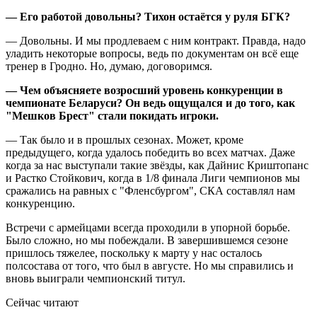
— Его работой довольны? Тихон остаётся у руля БГК?
— Довольны. И мы продлеваем с ним контракт. Правда, надо
уладить некоторые вопросы, ведь по документам он всё еще
тренер в Гродно. Но, думаю, договоримся.
— Чем объясняете возросший уровень конкуренции в
чемпионате Беларуси? Он ведь ощущался и до того, как
"Мешков Брест" стали покидать игроки.
— Так было и в прошлых сезонах. Может, кроме
предыдущего, когда удалось победить во всех матчах. Даже
когда за нас выступали такие звёзды, как Дайнис Криштопанс
и Растко Стойкович, когда в 1/8 финала Лиги чемпионов мы
сражались на равных с "Фленсбургом", СКА составлял нам
конкуренцию.
Встречи с армейцами всегда проходили в упорной борьбе.
Было сложно, но мы побеждали. В завершившемся сезоне
пришлось тяжелее, поскольку к марту у нас осталось
полсостава от того, что был в августе. Но мы справились и
вновь выиграли чемпионский титул.
Сейчас читают