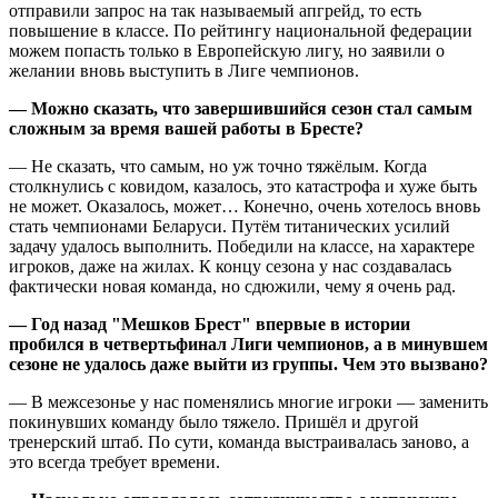
отправили запрос на так называемый апгрейд, то есть
повышение в классе. По рейтингу национальной федерации
можем попасть только в Европейскую лигу, но заявили о
желании вновь выступить в Лиге чемпионов.
— Можно сказать, что завершившийся сезон стал самым
сложным за время вашей работы в Бресте?
— Не сказать, что самым, но уж точно тяжёлым. Когда
столкнулись с ковидом, казалось, это катастрофа и хуже быть
не может. Оказалось, может… Конечно, очень хотелось вновь
стать чемпионами Беларуси. Путём титанических усилий
задачу удалось выполнить. Победили на классе, на характере
игроков, даже на жилах. К концу сезона у нас создавалась
фактически новая команда, но сдюжили, чему я очень рад.
— Год назад "Мешков Брест" впервые в истории
пробился в четвертьфинал Лиги чемпионов, а в минувшем
сезоне не удалось даже выйти из группы. Чем это вызвано?
— В межсезонье у нас поменялись многие игроки — заменить
покинувших команду было тяжело. Пришёл и другой
тренерский штаб. По сути, команда выстраивалась заново, а
это всегда требует времени.