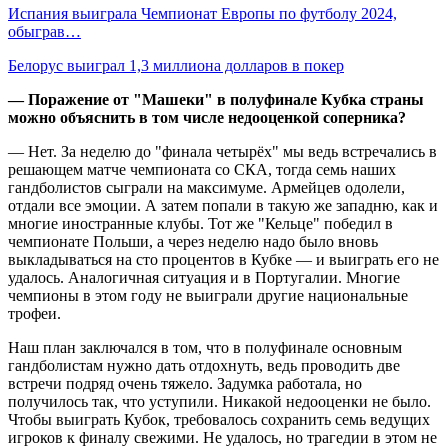
Испания выиграла Чемпионат Европы по футболу 2024,
обыграв…
Белорус выиграл 1,3 миллиона долларов в покер
— Поражение от "Машеки" в полуфинале Кубка страны
можно объяснить в том числе недооценкой соперника?
— Нет. За неделю до "финала четырёх" мы ведь встречались в
решающем матче чемпионата со СКА, тогда семь наших
гандболистов сыграли на максимуме. Армейцев одолели,
отдали все эмоции. А затем попали в такую же западню, как и
многие иностранные клубы. Тот же "Кельце" победил в
чемпионате Польши, а через неделю надо было вновь
выкладываться на сто процентов в Кубке — и выиграть его не
удалось. Аналогичная ситуация и в Португалии. Многие
чемпионы в этом году не выиграли другие национальные
трофеи.
Наш план заключался в том, что в полуфинале основным
гандболистам нужно дать отдохнуть, ведь проводить две
встречи подряд очень тяжело. Задумка работала, но
получилось так, что уступили. Никакой недооценки не было.
Чтобы выиграть Кубок, требовалось сохранить семь ведущих
игроков к финалу свежими. Не удалось, но трагедии в этом не