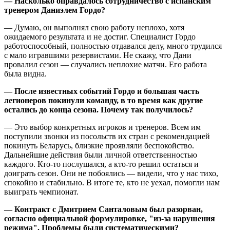
— Насколько оправдалось сотрудничество с испанским
тренером Даниэлем Гордо?
— Думаю, он выполнял свою работу неплохо, хотя
ожидаемого результата и не достиг. Специалист Гордо
работоспособный, полностью отдавался делу, много трудился
с мало игравшими резервистами. Не скажу, что Дани
провалил сезон — случались неплохие матчи. Его работа
была видна.
— После известных событий Гордо и большая часть
легионеров покинули команду, в то время как другие
остались до конца сезона. Почему так получилось?
— Это выбор конкретных игроков и тренеров. Всем им
поступили звонки из посольств их стран с рекомендацией
покинуть Беларусь, близкие проявляли беспокойство.
Дальнейшие действия были личной ответственностью
каждого. Кто-то послушался, а кто-то решил остаться и
доиграть сезон. Они не побоялись — видели, что у нас тихо,
спокойно и стабильно. В итоге те, кто не уехал, помогли нам
выиграть чемпионат.
— Контракт с Дмитрием Санталовым был разорван,
согласно официальной формулировке, "из-за нарушения
режима". Проблемы были систематическими?