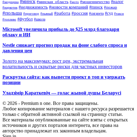
#минск
#налог
#мошенничество
#минская_область
#медицина
#мото
#новости компаний
#недвижимость
#пинск
#пожар
#наркотик
#польша
#работа
#россия
#суд
#сигарета
#приговор
#пьяный
#такси
#футбол
#школа
#топливо
Microsoft увеличила прибыль до $25 млрд благодаря
облаку и ИИ
Nestle снижает прогноз продаж на фоне слабого спроса и
давления цен
Золото на максимумах: рост цен, экстремальная
волатильность и скрытые риски для частных инвесторов
Раскрутка сайта: как вывести проект в топ и удержать
позиции
Уладзімір Караткевіч — голас жывой душы Беларусі
© 2026 - Premium n one. Все права защищены.
Любое копирование материалов с нашего ресурса разрешается
только с обратной активной ссылкой на страницу статьи.
Все материалы опубликованные на сайте взяты с открытых
источников и других порталов интернета, все права на
авторство принадлежат их законным владельцам.
Sign in