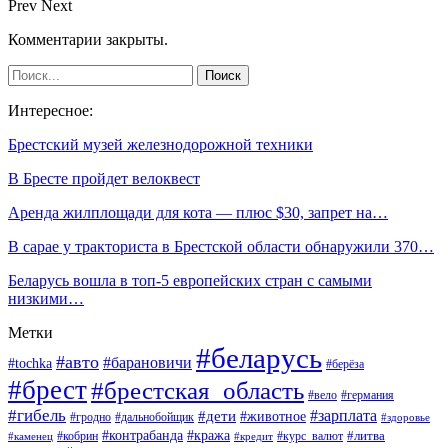
Prev
Next
Комментарии закрыты.
Интересное:
Брестский музей железнодорожной техники
В Бресте пройдет велоквест
Аренда жилплощади для кота — плюс $30, запрет на…
В сарае у тракториста в Брестской области обнаружили 370…
Беларусь вошла в топ-5 европейских стран с самыми
низкими…
Метки
#беларусь
#авто
#барановичи
#tochka
#берёза
#брест
#брестская_область
#вело
#германия
#гибель
#дети
#зарплата
#животное
#гродно
#дальнобойщик
#здоровье
#контрабанда
#кража
#кобрин
#курс_валют
#литва
#каменец
#кредит