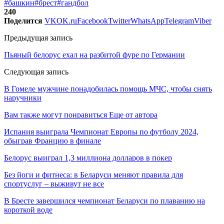
#башкин
#брест
#гандбол
240
Поделится
VK
OK.ru
Facebook
Twitter
WhatsApp
Telegram
Viber
Предыдущая запись
Пьяный белорус ехал на разбитой фуре по Германии
Следующая запись
В Гомеле мужчине понадобилась помощь МЧС, чтобы снять
наручники
Вам также могут понравиться
Еще от автора
Испания выиграла Чемпионат Европы по футболу 2024,
обыграв Францию в финале
Белорус выиграл 1,3 миллиона долларов в покер
Без йоги и фитнеса: в Беларуси меняют правила для
спортуслуг – выживут не все
В Бресте завершился чемпионат Беларуси по плаванию на
короткой воде