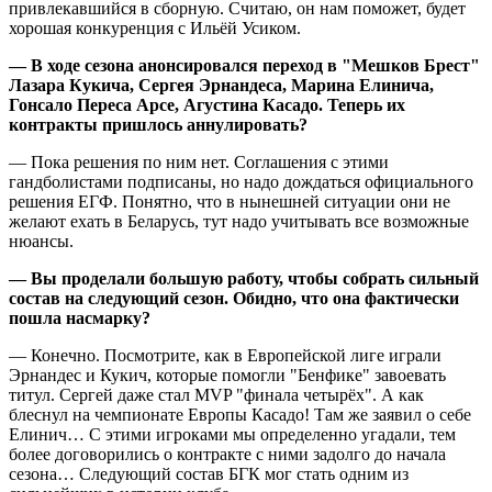
привлекавшийся в сборную. Считаю, он нам поможет, будет
хорошая конкуренция с Ильёй Усиком.
— В ходе сезона анонсировался переход в "Мешков Брест"
Лазара Кукича, Сергея Эрнандеса, Марина Елинича,
Гонсало Переса Арсе, Агустина Касадо. Теперь их
контракты пришлось аннулировать?
— Пока решения по ним нет. Соглашения с этими
гандболистами подписаны, но надо дождаться официального
решения ЕГФ. Понятно, что в нынешней ситуации они не
желают ехать в Беларусь, тут надо учитывать все возможные
нюансы.
— Вы проделали большую работу, чтобы собрать сильный
состав на следующий сезон. Обидно, что она фактически
пошла насмарку?
— Конечно. Посмотрите, как в Европейской лиге играли
Эрнандес и Кукич, которые помогли "Бенфике" завоевать
титул. Сергей даже стал MVP "финала четырёх". А как
блеснул на чемпионате Европы Касадо! Там же заявил о себе
Елинич… С этими игроками мы определенно угадали, тем
более договорились о контракте с ними задолго до начала
сезона… Следующий состав БГК мог стать одним из