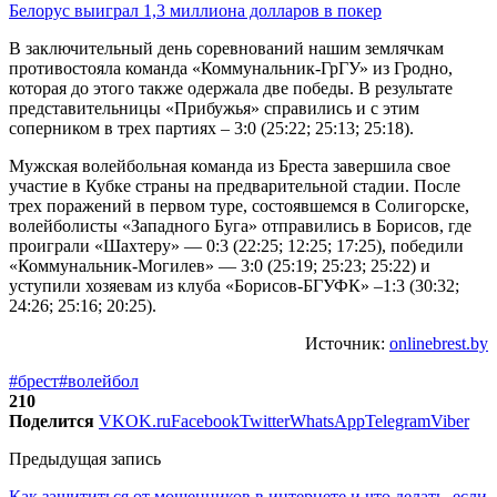
Белорус выиграл 1,3 миллиона долларов в покер
В заключительный день соревнований нашим землячкам
противостояла команда «Коммунальник-ГрГУ» из Гродно,
которая до этого также одержала две победы. В результате
представительницы «Прибужья» справились и с этим
соперником в трех партиях – 3:0 (25:22; 25:13; 25:18).
Мужская волейбольная команда из Бреста завершила свое
участие в Кубке страны на предварительной стадии. После
трех поражений в первом туре, состоявшемся в Солигорске,
волейболисты «Западного Буга» отправились в Борисов, где
проиграли «Шахтеру» — 0:3 (22:25; 12:25; 17:25), победили
«Коммунальник-Могилев» — 3:0 (25:19; 25:23; 25:22) и
уступили хозяевам из клуба «Борисов-БГУФК» –1:3 (30:32;
24:26; 25:16; 20:25).
Источник:
onlinebrest.by
#брест
#волейбол
210
Поделится
VK
OK.ru
Facebook
Twitter
WhatsApp
Telegram
Viber
Предыдущая запись
Как защититься от мошенников в интернете и что делать, если