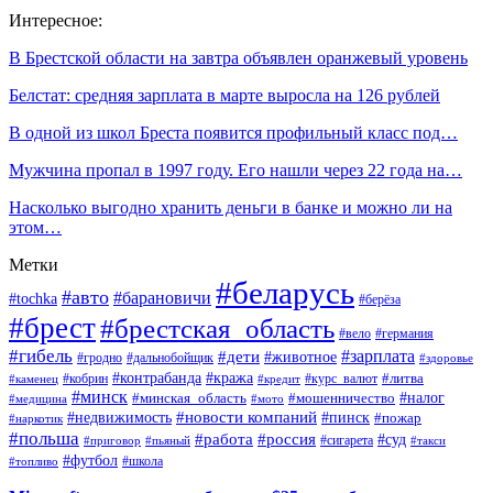
Интересное:
В Брестской области на завтра объявлен оранжевый уровень
Белстат: средняя зарплата в марте выросла на 126 рублей
В одной из школ Бреста появится профильный класс под…
Мужчина пропал в 1997 году. Его нашли через 22 года на…
Насколько выгодно хранить деньги в банке и можно ли на
этом…
Метки
#беларусь
#авто
#барановичи
#tochka
#берёза
#брест
#брестская_область
#вело
#германия
#гибель
#дети
#зарплата
#животное
#гродно
#дальнобойщик
#здоровье
#контрабанда
#кража
#кобрин
#курс_валют
#литва
#каменец
#кредит
#минск
#налог
#мошенничество
#минская_область
#медицина
#мото
#новости компаний
#недвижимость
#пинск
#пожар
#наркотик
#польша
#работа
#россия
#суд
#сигарета
#приговор
#пьяный
#такси
#футбол
#школа
#топливо