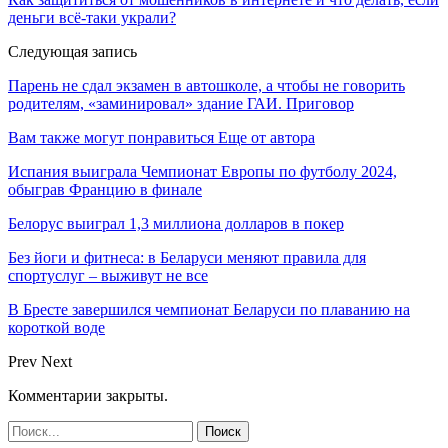
деньги всё-таки украли?
Следующая запись
Парень не сдал экзамен в автошколе, а чтобы не говорить
родителям, «заминировал» здание ГАИ. Приговор
Вам также могут понравиться
Еще от автора
Испания выиграла Чемпионат Европы по футболу 2024,
обыграв Францию в финале
Белорус выиграл 1,3 миллиона долларов в покер
Без йоги и фитнеса: в Беларуси меняют правила для
спортуслуг – выживут не все
В Бресте завершился чемпионат Беларуси по плаванию на
короткой воде
Prev
Next
Комментарии закрыты.