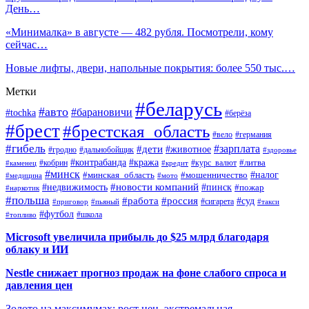
День…
«Минималка» в августе — 482 рубля. Посмотрели, кому
сейчас…
Новые лифты, двери, напольные покрытия: более 550 тыс.…
Метки
#беларусь
#авто
#барановичи
#tochka
#берёза
#брест
#брестская_область
#вело
#германия
#гибель
#дети
#зарплата
#животное
#гродно
#дальнобойщик
#здоровье
#контрабанда
#кража
#кобрин
#курс_валют
#литва
#каменец
#кредит
#минск
#налог
#мошенничество
#минская_область
#медицина
#мото
#новости компаний
#недвижимость
#пинск
#пожар
#наркотик
#польша
#работа
#россия
#суд
#сигарета
#приговор
#пьяный
#такси
#футбол
#школа
#топливо
Microsoft увеличила прибыль до $25 млрд благодаря
облаку и ИИ
Nestle снижает прогноз продаж на фоне слабого спроса и
давления цен
Золото на максимумах: рост цен, экстремальная