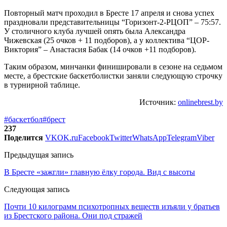
Повторный матч проходил в Бресте 17 апреля и снова успех
праздновали представительницы “Горизонт-2-РЦОП” – 75:57.
У столичного клуба лучшей опять была Александра
Чижевская (25 очков + 11 подборов), а у коллектива “ЦОР-
Виктория” – Анастасия Бабак (14 очков +11 подборов).
Таким образом, минчанки финишировали в сезоне на седьмом
месте, а брестские баскетболистки заняли следующую строчку
в турнирной таблице.
Источник:
onlinebrest.by
#баскетбол
#брест
237
Поделится
VK
OK.ru
Facebook
Twitter
WhatsApp
Telegram
Viber
Предыдущая запись
В Бресте «зажгли» главную ёлку города. Вид с высоты
Следующая запись
Почти 10 килограмм психотропных веществ изъяли у братьев
из Брестского района. Они под стражей