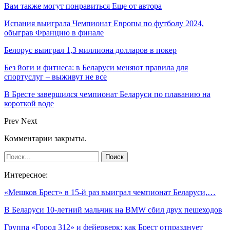
Вам также могут понравиться
Еще от автора
Испания выиграла Чемпионат Европы по футболу 2024,
обыграв Францию в финале
Белорус выиграл 1,3 миллиона долларов в покер
Без йоги и фитнеса: в Беларуси меняют правила для
спортуслуг – выживут не все
В Бресте завершился чемпионат Беларуси по плаванию на
короткой воде
Prev
Next
Комментарии закрыты.
Интересное:
«Мешков Брест» в 15-й раз выиграл чемпионат Беларуси,…
В Беларуси 10-летний мальчик на BMW сбил двух пешеходов
Группа «Город 312» и фейерверк: как Брест отпразднует