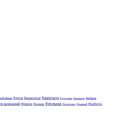
#дети
#зарплата
#животное
нобойщик
#кобрин
#здоровье
#каменец
#польша
ти компаний
#работа
#пинск
#пожар
#приговор
#пьяный