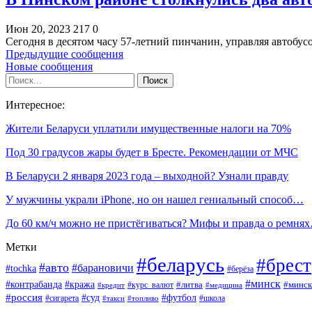
Июн 20, 2023
217
0
Сегодня в десятом часу 57-летний пинчанин, управляя автобу
Предыдущие сообщения
Новые сообщения
Интересное:
Жители Беларуси уплатили имущественные налоги на 70%
Под 30 градусов жары будет в Бресте. Рекомендации от МЧС
В Беларуси 2 января 2023 года – выходной? Узнали правду
У мужчины украли iPhone, но он нашел гениальный способ…
До 60 км/ч можно не пристёгиваться? Мифы и правда о ремня
Метки
#беларусь
#брест
#авто
#барановичи
#tochka
#берёза
#минск
#контрабанда
#кража
#курс_валют
#литва
#минск
#кредит
#медицина
#россия
#футбол
#суд
#сигарета
#школа
#топливо
#такси