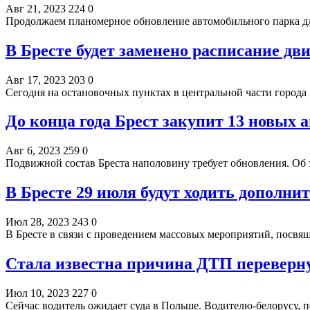
Авг 21, 2023
224
0
Продолжаем планомерное обновление автомобильного парка д
В Бресте будет заменено расписание дв
Авг 17, 2023
203
0
Сегодня на остановочных пунктах в центральной части город
До конца года Брест закупит 13 новых а
Авг 6, 2023
259
0
Подвижной состав Бреста наполовину требует обновления. Об
В Бресте 29 июля будут ходить дополни
Июл 28, 2023
243
0
В Бресте в связи с проведением массовых мероприятий, посв
Стала известна причина ДТП переверну
Июл 10, 2023
227
0
Сейчас водитель ожидает суда в Польше. Водителю-белорусу, 