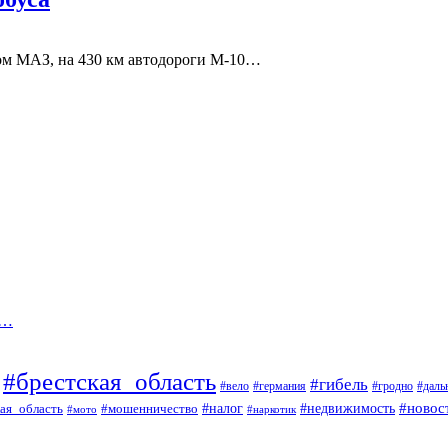
сом МАЗ, нa 430 км автодороги М-10…
х…
#брестская_область
#гибель
#вело
#гродно
#даль
#германия
#налог
#новос
#мошенничество
#недвижимость
ая_область
#мото
#наркотик