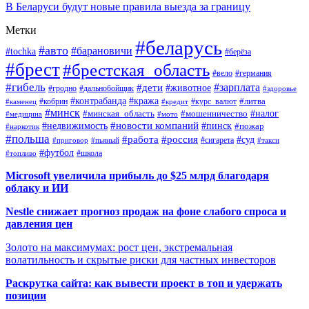
В Беларуси будут новые правила выезда за границу
Метки
#беларусь
#авто
#барановичи
#tochka
#берёза
#брест
#брестская_область
#вело
#германия
#гибель
#дети
#зарплата
#животное
#гродно
#дальнобойщик
#здоровье
#контрабанда
#кража
#кобрин
#курс_валют
#литва
#каменец
#кредит
#минск
#налог
#мошенничество
#минская_область
#медицина
#мото
#новости компаний
#недвижимость
#пинск
#пожар
#наркотик
#польша
#работа
#россия
#суд
#сигарета
#приговор
#пьяный
#такси
#футбол
#школа
#топливо
Microsoft увеличила прибыль до $25 млрд благодаря
облаку и ИИ
Nestle снижает прогноз продаж на фоне слабого спроса и
давления цен
Золото на максимумах: рост цен, экстремальная
волатильность и скрытые риски для частных инвесторов
Раскрутка сайта: как вывести проект в топ и удержать
позиции