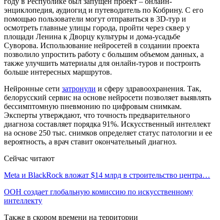
году в Республике был запущен проект – онлайн-
энциклопедия, аудиогид и путеводитель по Кобрину. С его
помощью пользователи могут отправиться в 3D-тур и
осмотреть главные улицы города, пройти через сквер у
площади Ленина к Дворцу культуры и дома-усадьбе
Суворова. Использование нейросетей в создании проекта
позволило упростить работу с большим объемом данных, а
также улучшить материалы для онлайн-туров и построить
больше интересных маршрутов.
Нейронные сети
затронули
и сферу здравоохранения. Так,
белорусский сервис на основе нейросети позволяет выявлять
бессимптомную пневмонию по цифровым снимкам.
Эксперты утверждают, что точность предварительного
диагноза составляет порядка 91%. Искусственный интеллект
на основе 250 тыс. снимков определяет статус патологии и ее
вероятность, а врач ставит окончательный диагноз.
Сейчас читают
Meta и BlackRock вложат $14 млрд в строительство центра…
ООН создает глобальную комиссию по искусственному
интеллекту
Также в скором времени на территории