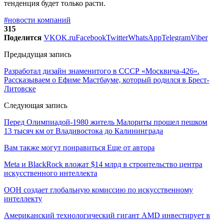
тенденция будет только расти.
#новости компаний
315
Поделится
VK
OK.ru
Facebook
Twitter
WhatsApp
Telegram
Viber
Предыдущая запись
Разработал дизайн знаменитого в СССР «Москвича-426».
Рассказываем о Ефиме Мастбауме, который родился в Брест-
Литовске
Следующая запись
Перед Олимпиадой-1980 житель Малориты прошел пешком
13 тысяч км от Владивостока до Калининграда
Вам также могут понравиться
Еще от автора
Meta и BlackRock вложат $14 млрд в строительство центра
искусственного интеллекта
ООН создает глобальную комиссию по искусственному
интеллекту
Американский технологический гигант AMD инвестирует в