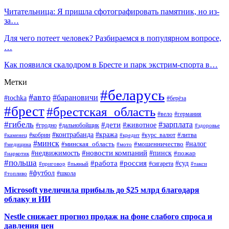
Читательница: Я пришла сфотографировать памятник, но из-
за…
Для чего потеет человек? Разбираемся в популярном вопросе,
…
Как появился скалодром в Бресте и парк экстрим-спорта в…
Метки
#беларусь
#авто
#барановичи
#tochka
#берёза
#брест
#брестская_область
#вело
#германия
#гибель
#дети
#зарплата
#животное
#гродно
#дальнобойщик
#здоровье
#контрабанда
#кража
#кобрин
#курс_валют
#литва
#каменец
#кредит
#минск
#налог
#мошенничество
#минская_область
#медицина
#мото
#новости компаний
#недвижимость
#пинск
#пожар
#наркотик
#польша
#работа
#россия
#суд
#сигарета
#приговор
#пьяный
#такси
#футбол
#школа
#топливо
Microsoft увеличила прибыль до $25 млрд благодаря
облаку и ИИ
Nestle снижает прогноз продаж на фоне слабого спроса и
давления цен