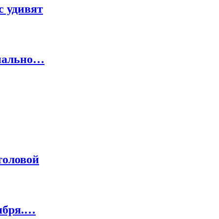
с удивят
онально…
толовой
тября.…