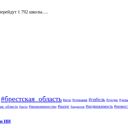
 перейдут 1 792 школы.…
#брестская_область
#гибель
#вело
#гродно
#даль
#германия
#налог
#новос
#мошенничество
#недвижимость
ая_область
#мото
#наркотик
 и ИИ