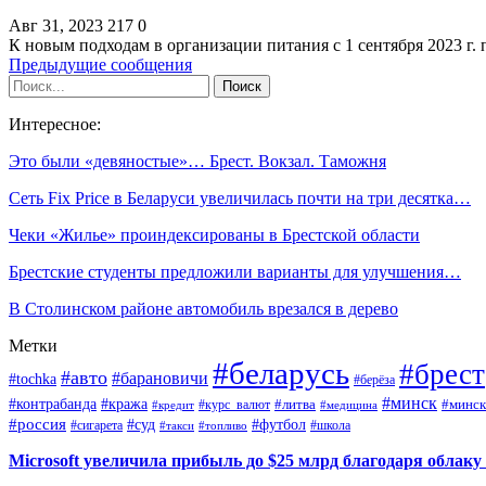
Авг 31, 2023
217
0
К новым подходам в организации питания с 1 сентября 2023 г.
Предыдущие сообщения
Интересное:
Это были «девяностые»… Брест. Вокзал. Таможня
Сеть Fix Price в Беларуси увеличилась почти на три десятка…
Чеки «Жилье» проиндексированы в Брестской области
Брестские студенты предложили варианты для улучшения…
В Столинском районе автомобиль врезался в дерево
Метки
#беларусь
#брест
#авто
#барановичи
#tochka
#берёза
#минск
#контрабанда
#кража
#курс_валют
#литва
#минск
#кредит
#медицина
#россия
#футбол
#суд
#сигарета
#школа
#топливо
#такси
Microsoft увеличила прибыль до $25 млрд благодаря облаку