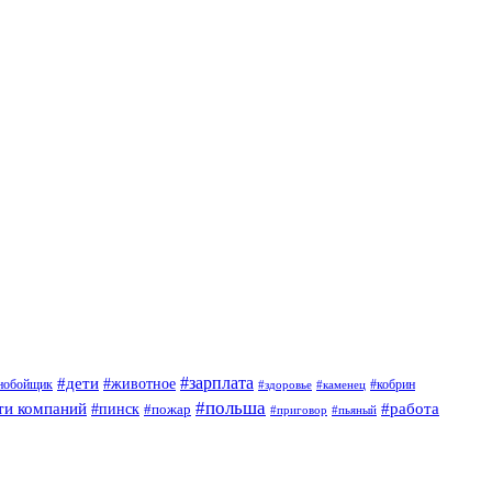
#дети
#зарплата
#животное
нобойщик
#кобрин
#здоровье
#каменец
#польша
ти компаний
#работа
#пинск
#пожар
#приговор
#пьяный