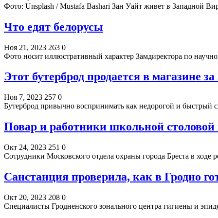
Фото: Unsplash / Mustafa Bashari Зан Уайт живет в Западной 
Что едят белорусы
Ноя 21, 2023
263
0
Фото носит иллюстративный характер Замдиректора по науч
Этот бутерброд продается в магазине за 
Ноя 7, 2023
257
0
Бутерброд привычно воспринимать как недорогой и быстрый сп
Повар и работники школьной столовой 
Окт 24, 2023
251
0
Сотрудники Московского отдела охраны города Бреста в ход
Санстанция проверила, как в Гродно гот
Окт 20, 2023
208
0
Специалисты Гродненского зонального центра гигиены и эпи