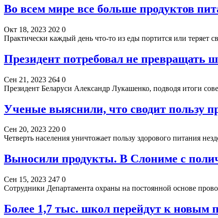
Во всем мире все больше продуктов пи
Окт 18, 2023
202
0
Практически каждый день что-то из еды портится или теряет 
Президент потребовал не превращать 
Сен 21, 2023
264
0
Президент Беларуси Александр Лукашенко, подводя итоги со
Ученые выяснили, что сводит пользу п
Сен 20, 2023
220
0
Четверть населения уничтожает пользу здорового питания нез
Выносили продукты. В Слониме с поли
Сен 15, 2023
247
0
Сотрудники Департамента охраны на постоянной основе пров
Более 1,7 тыс. школ перейдут к новым 