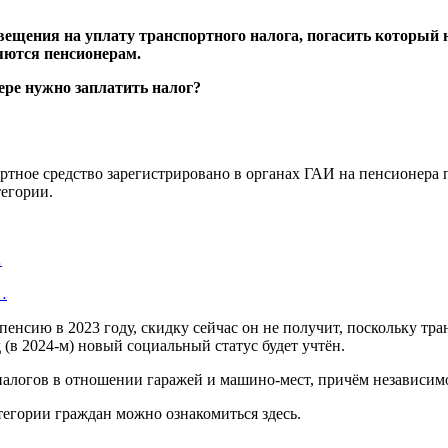
ещения на уплату транспортного налога, погасить который н
яются пенсионерам.
тное средство зарегистрировано в органах ГАИ на пенсионера по
егории.
…
…
пенсию в 2023 году, скидку сейчас он не получит, поскольку тр
 (в 2024-м) новый социальный статус будет учтён.
логов в отношении гаражей и машино-мест, причём независимо 
тегории граждан можно ознакомиться здесь.