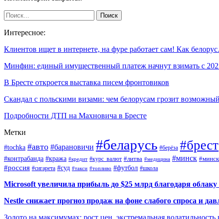
Интересное:
Клиентов ищет в интернете, на фуре работает сам! Как белору
Минфин: единый имущественный платеж начнут взимать с 20
В Бресте откроется выставка писем фронтовиков
Скандал с польскими визами: чем белорусам грозит возможн
Подробности ДТП на Махновича в Бресте
Метки
#беларусь
#брест
#авто
#барановичи
#tochka
#берёза
#минск
#контрабанда
#кража
#курс_валют
#литва
#минск
#кредит
#медицина
#россия
#футбол
#суд
#сигарета
#школа
#топливо
#такси
Microsoft увеличила прибыль до $25 млрд благодаря облаку
Nestle снижает прогноз продаж на фоне слабого спроса и дав
Золото на максимумах: рост цен, экстремальная волатильность