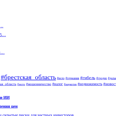
с…
25…
ый…
#брестская_область
#гибель
#вело
#гродно
#даль
#германия
#налог
#новос
#мошенничество
#недвижимость
ая_область
#мото
#наркотик
 и ИИ
ления цен
 и скрытые риски для частных инвесторов