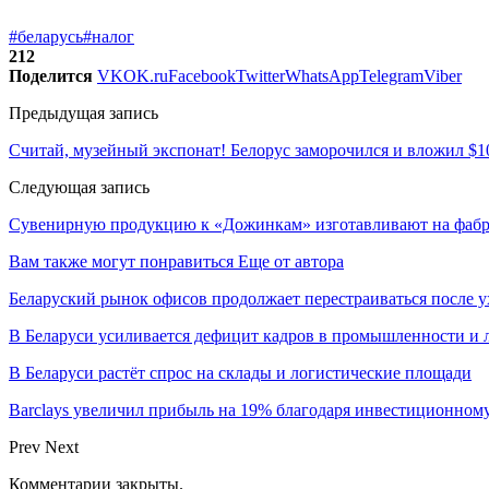
#беларусь
#налог
212
Поделится
VK
OK.ru
Facebook
Twitter
WhatsApp
Telegram
Viber
Предыдущая запись
Считай, музейный экспонат! Белорус заморочился и вложил $10
Следующая запись
Сувенирную продукцию к «Дожинкам» изготавливают на фабр
Вам также могут понравиться
Еще от автора
Беларуский рынок офисов продолжает перестраиваться после у
В Беларуси усиливается дефицит кадров в промышленности и 
В Беларуси растёт спрос на склады и логистические площади
Barclays увеличил прибыль на 19% благодаря инвестиционном
Prev
Next
Комментарии закрыты.