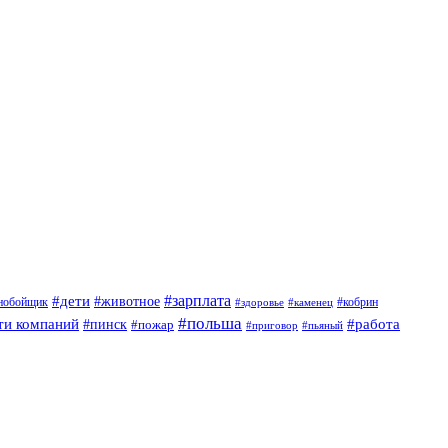
#дети
#зарплата
#животное
нобойщик
#кобрин
#здоровье
#каменец
#польша
ти компаний
#работа
#пинск
#пожар
#приговор
#пьяный