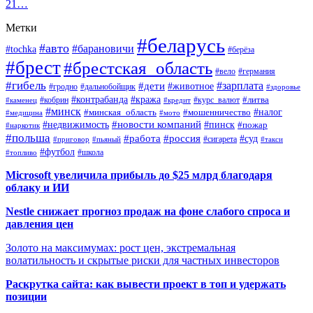
21…
Метки
#беларусь
#авто
#барановичи
#tochka
#берёза
#брест
#брестская_область
#вело
#германия
#гибель
#дети
#зарплата
#животное
#гродно
#дальнобойщик
#здоровье
#контрабанда
#кража
#кобрин
#курс_валют
#литва
#каменец
#кредит
#минск
#налог
#мошенничество
#минская_область
#медицина
#мото
#новости компаний
#недвижимость
#пинск
#пожар
#наркотик
#польша
#работа
#россия
#суд
#сигарета
#приговор
#пьяный
#такси
#футбол
#школа
#топливо
Microsoft увеличила прибыль до $25 млрд благодаря
облаку и ИИ
Nestle снижает прогноз продаж на фоне слабого спроса и
давления цен
Золото на максимумах: рост цен, экстремальная
волатильность и скрытые риски для частных инвесторов
Раскрутка сайта: как вывести проект в топ и удержать
позиции