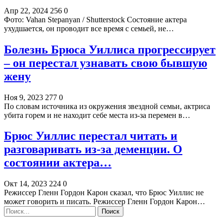
Апр 22, 2024
256
0
Фото: Vahan Stepanyan / Shutterstock Состояние актера
ухудшается, он проводит все время с семьей, не…
Болезнь Брюса Уиллиса прогрессирует
– он перестал узнавать свою бывшую
жену
Ноя 9, 2023
277
0
По словам источника из окружения звездной семьи, актриса
убита горем и не находит себе места из-за перемен в…
Брюс Уиллис перестал читать и
разговаривать из-за деменции. О
состоянии актера…
Окт 14, 2023
224
0
Режиссер Гленн Гордон Карон сказал, что Брюс Уиллис не
может говорить и писать. Режиссер Гленн Гордон Карон…