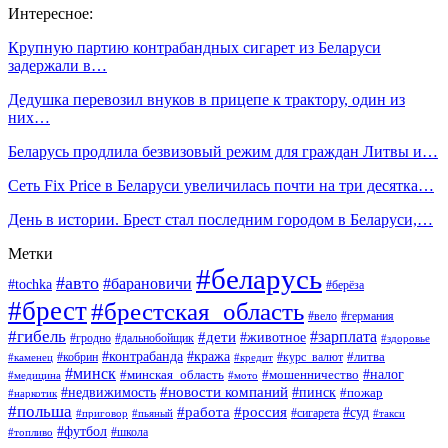
Интересное:
Крупную партию контрабандных сигарет из Беларуси
задержали в…
Дедушка перевозил внуков в прицепе к трактору, один из
них…
Беларусь продлила безвизовый режим для граждан Литвы и…
Сеть Fix Price в Беларуси увеличилась почти на три десятка…
День в истории. Брест стал последним городом в Беларуси,…
Метки
#беларусь
#авто
#барановичи
#tochka
#берёза
#брест
#брестская_область
#вело
#германия
#гибель
#дети
#зарплата
#животное
#гродно
#дальнобойщик
#здоровье
#контрабанда
#кража
#кобрин
#курс_валют
#литва
#каменец
#кредит
#минск
#налог
#мошенничество
#минская_область
#медицина
#мото
#новости компаний
#недвижимость
#пинск
#пожар
#наркотик
#польша
#работа
#россия
#суд
#сигарета
#приговор
#пьяный
#такси
#футбол
#школа
#топливо