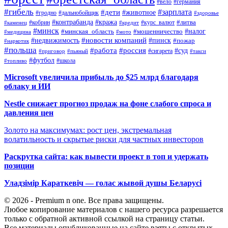
#вело
#германия
#гибель
#дети
#зарплата
#животное
#гродно
#дальнобойщик
#здоровье
#контрабанда
#кража
#кобрин
#курс_валют
#литва
#каменец
#кредит
#минск
#налог
#мошенничество
#минская_область
#медицина
#мото
#новости компаний
#недвижимость
#пинск
#пожар
#наркотик
#польша
#работа
#россия
#суд
#сигарета
#приговор
#пьяный
#такси
#футбол
#школа
#топливо
Microsoft увеличила прибыль до $25 млрд благодаря
облаку и ИИ
Nestle снижает прогноз продаж на фоне слабого спроса и
давления цен
Золото на максимумах: рост цен, экстремальная
волатильность и скрытые риски для частных инвесторов
Раскрутка сайта: как вывести проект в топ и удержать
позиции
Уладзімір Караткевіч — голас жывой душы Беларусі
© 2026 - Premium n one. Все права защищены.
Любое копирование материалов с нашего ресурса разрешается
только с обратной активной ссылкой на страницу статьи.
Все материалы опубликованные на сайте взяты с открытых