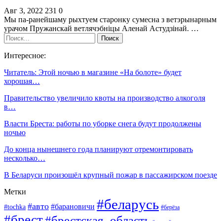
Авг 3, 2022
231
0
Мы па-ранейшаму рыхтуем старонку сумесна з ветэрынарным
урачом Пружанскай ветлячэбніцы Аленай Астудзінай. …
Интересное:
Читатель: Этой ночью в магазине «На болоте» будет
хорошая…
Правительство увеличило квоты на производство алкоголя
в…
Власти Бреста: работы по уборке снега будут продолжены
ночью
До конца нынешнего года планируют отремонтировать
несколько…
В Беларуси произошёл крупный пожар в пассажирском поезде
Метки
#беларусь
#авто
#барановичи
#tochka
#берёза
#брест
#брестская_область