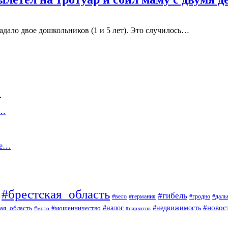
адало двое дошкольников (1 и 5 лет). Это случилось…
…
с…
ое…
#брестская_область
#гибель
#вело
#гродно
#даль
#германия
#налог
#новос
#мошенничество
#недвижимость
ая_область
#мото
#наркотик