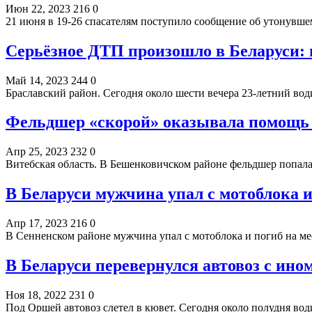
Июн 22, 2023
216
0
21 июня в 19-26 спасателям поступило сообщение об утонувше
Серьёзное ДТП произошло в Беларуси: 
Май 14, 2023
244
0
Браславский район. Сегодня около шести вечера 23-летний води
Фельдшер «скорой» оказывала помощь п
Апр 25, 2023
232
0
Витебская область. В Бешенковичском районе фельдшер попал
В Беларуси мужчина упал с мотоблока и
Апр 17, 2023
216
0
В Сенненском районе мужчина упал с мотоблока и погиб на 
В Беларуси перевернулся автовоз с ин
Ноя 18, 2022
231
0
Под Оршей автовоз слетел в кювет. Сегодня около полудня во