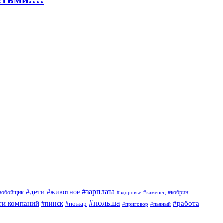
#дети
#зарплата
#животное
нобойщик
#кобрин
#здоровье
#каменец
#польша
ти компаний
#работа
#пинск
#пожар
#приговор
#пьяный