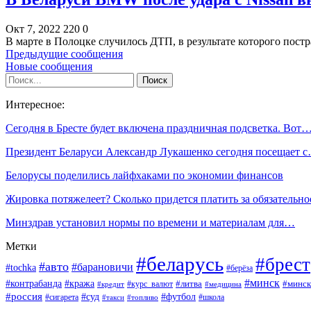
Окт 7, 2022
220
0
В марте в Полоцке случилось ДТП, в результате которого постр
Предыдущие сообщения
Новые сообщения
Интересное:
Сегодня в Бресте будет включена праздничная подсветка. Вот
Президент Беларуси Александр Лукашенко сегодня посещает 
Белорусы поделились лайфхаками по экономии финансов
Жировка потяжелеет? Cколько придется платить за обязательн
Минздрав установил нормы по времени и материалам для…
Метки
#беларусь
#брест
#авто
#барановичи
#tochka
#берёза
#минск
#контрабанда
#кража
#курс_валют
#литва
#минск
#кредит
#медицина
#россия
#футбол
#суд
#сигарета
#школа
#топливо
#такси