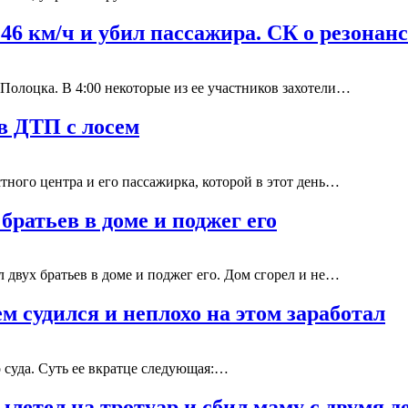
6 км/ч и убил пассажира. СК о резона
Полоцка. В 4:00 некоторые из ее участников захотели…
в ДТП с лосем
тного центра и его пассажирка, которой в этот день…
братьев в доме и поджег его
 двух братьев в доме и поджег его. Дом сгорел и не…
м судился и неплохо на этом заработал
 суда. Суть ее вкратце следующая:…
ылетел на тротуар и сбил маму с двумя 