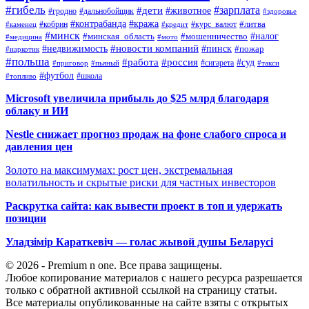
#гибель
#дети
#зарплата
#животное
#гродно
#дальнобойщик
#здоровье
#контрабанда
#кража
#кобрин
#курс_валют
#литва
#каменец
#кредит
#минск
#налог
#мошенничество
#минская_область
#медицина
#мото
#новости компаний
#недвижимость
#пинск
#пожар
#наркотик
#польша
#работа
#россия
#суд
#сигарета
#приговор
#пьяный
#такси
#футбол
#школа
#топливо
Microsoft увеличила прибыль до $25 млрд благодаря
облаку и ИИ
Nestle снижает прогноз продаж на фоне слабого спроса и
давления цен
Золото на максимумах: рост цен, экстремальная
волатильность и скрытые риски для частных инвесторов
Раскрутка сайта: как вывести проект в топ и удержать
позиции
Уладзімір Караткевіч — голас жывой душы Беларусі
© 2026 - Premium n one. Все права защищены.
Любое копирование материалов с нашего ресурса разрешается
только с обратной активной ссылкой на страницу статьи.
Все материалы опубликованные на сайте взяты с открытых