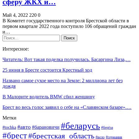
сферу ЖКХ и…
Май 4, 2022
220
0
В Комитет государственного контроля Брестской области в
первом квартале 2022 года поступило 106 обращений граждан
и…
Интересное:
Читатель: Вот такая поделка получилась. Басаргина Лиза,…
25 июня в Бресте состоится Крестный ход
Названо самое сухое место на Земле: 2 миллиона лет без
дождя
В Малорите водитель BMW сбил женщину
Брест во весь голос заявил о себе на «Славянском базаре».…
Метки
#беларусь
#авто
#барановичи
#tochka
#берёза
#брест
#брестская_область
#вело
#германия