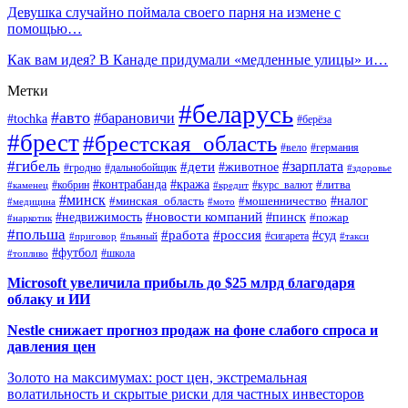
Девушка случайно поймала своего парня на измене с
помощью…
Как вам идея? В Канаде придумали «медленные улицы» и…
Метки
#беларусь
#авто
#барановичи
#tochka
#берёза
#брест
#брестская_область
#вело
#германия
#гибель
#дети
#зарплата
#животное
#гродно
#дальнобойщик
#здоровье
#контрабанда
#кража
#кобрин
#курс_валют
#литва
#каменец
#кредит
#минск
#налог
#мошенничество
#минская_область
#медицина
#мото
#новости компаний
#недвижимость
#пинск
#пожар
#наркотик
#польша
#работа
#россия
#суд
#сигарета
#приговор
#пьяный
#такси
#футбол
#школа
#топливо
Microsoft увеличила прибыль до $25 млрд благодаря
облаку и ИИ
Nestle снижает прогноз продаж на фоне слабого спроса и
давления цен
Золото на максимумах: рост цен, экстремальная
волатильность и скрытые риски для частных инвесторов