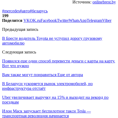
Источник:
onlinebrest.by
#mercedes
#авто
#беларусь
199
Поделится
VK
OK.ru
Facebook
Twitter
WhatsApp
Telegram
Viber
Предыдущая запись
В Бресте водитель Toyota не уступил дорогу грузовому
автомобилю
Следующая запись
Появился еще один способ перевести деньги с карты на карту.
Вот что нужно
Вам также могут понравиться
Еще от автора
В Беларуси ускоряется рынок электромобилей, но
инфраструктура отстаёт
Uber увеличивает выручку на 15% и выходит на рекорд по
поездкам
Илон Маск запускает беспилотное такси Tesla —
транспортная революция начинается