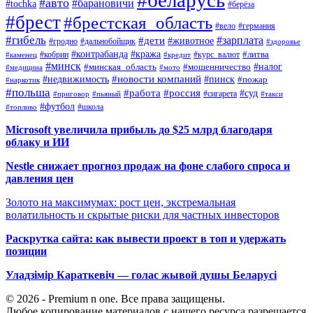
#авто
#барановичи
#tochka
#берёза
#брест
#брестская_область
#вело
#германия
#гибель
#дети
#зарплата
#животное
#гродно
#дальнобойщик
#здоровье
#контрабанда
#кража
#кобрин
#курс_валют
#литва
#каменец
#кредит
#минск
#налог
#мошенничество
#минская_область
#медицина
#мото
#новости компаний
#недвижимость
#пинск
#пожар
#наркотик
#польша
#работа
#россия
#суд
#сигарета
#приговор
#пьяный
#такси
#футбол
#школа
#топливо
Microsoft увеличила прибыль до $25 млрд благодаря
облаку и ИИ
Nestle снижает прогноз продаж на фоне слабого спроса и
давления цен
Золото на максимумах: рост цен, экстремальная
волатильность и скрытые риски для частных инвесторов
Раскрутка сайта: как вывести проект в топ и удержать
позиции
Уладзімір Караткевіч — голас жывой душы Беларусі
© 2026 - Premium n one. Все права защищены.
Любое копирование материалов с нашего ресурса разрешается