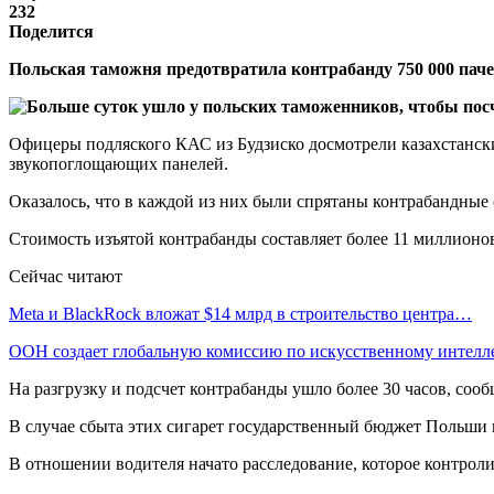
232
Поделится
Польская таможня предотвратила контрабанду 750 000 паче
Офицеры подляского КАС из Будзиско досмотрели казахстански
звукопоглощающих панелей.
Оказалось, что в каждой из них были спрятаны контрабандные 
Стоимость изъятой контрабанды составляет более 11 миллионов 
Сейчас читают
Meta и BlackRock вложат $14 млрд в строительство центра…
ООН создает глобальную комиссию по искусственному интелл
На разгрузку и подсчет контрабанды ушло более 30 часов, соо
В случае сбыта этих сигарет государственный бюджет Польши п
В отношении водителя начато расследование, которое контроли