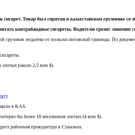
к сигарет. Товар был спрятан в казахстанском грузовике со
й грузовик недалеко от польско-литовской границы. По докуме
сигареты.
злотых (около 2,5 млн $).
екту
бщили в KAS.
отерял бы более 18 миллионов злотых (4 млн $).
рует районная прокуратура в Сувалках.