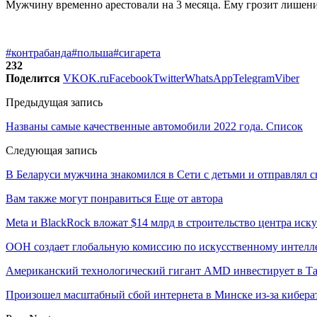
Мужчину временно арестовали на 3 месяца. Ему грозит лишение
#контрабанда
#польша
#сигарета
232
Поделится
VK
OK.ru
Facebook
Twitter
WhatsApp
Telegram
Viber
Предыдущая запись
Названы самые качественные автомобили 2022 года. Список
Следующая запись
В Беларуси мужчина знакомился в Сети с детьми и отправлял с
Вам также могут понравиться
Еще от автора
Meta и BlackRock вложат $14 млрд в строительство центра иск
ООН создает глобальную комиссию по искусственному интелл
Американский технологический гигант AMD инвестирует в Та
Произошел масштабный сбой интернета в Минске из-за кибера