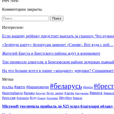
Prev
Next
Комментарии закрыты.
Интересное:
Если вашему ребёнку предстоит выехать за границу. Что нуж
«Зелёную карту» белорусам заменит «Синяя». Вот куда с ней…
Жителей Бреста и Брестского района ждут в военкомате
Три промилле алкоголя: в Березовском районе задержан пьян
На что больше всего в парне «западают» девушки? Спрашивае
Метки
#беларусь
#брест
#авто
#барановичи
#tochka
#берёза
#минск
#контрабанда
#кража
#курс_валют
#литва
#минск
#кредит
#медицина
#россия
#футбол
#суд
#сигарета
#школа
#топливо
#такси
Microsoft увеличила прибыль до $25 млрд благодаря облаку