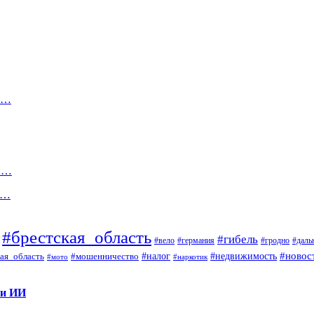
но…
ый…
т…
#брестская_область
#гибель
#вело
#гродно
#даль
#германия
#налог
#новос
#мошенничество
#недвижимость
ая_область
#мото
#наркотик
 и ИИ