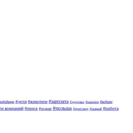
#дети
#зарплата
#животное
нобойщик
#кобрин
#здоровье
#каменец
#польша
ти компаний
#работа
#пинск
#пожар
#приговор
#пьяный