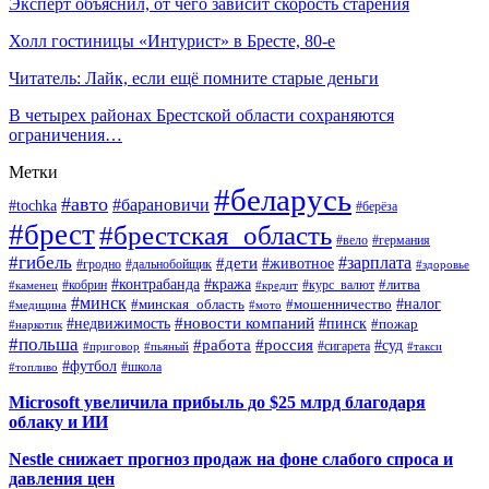
Эксперт объяснил, от чего зависит скорость старения
Холл гостиницы «Интурист» в Бресте, 80-е
Читатель: Лайк, если ещё помните старые деньги
В четырех районах Брестской области сохраняются
ограничения…
Метки
#беларусь
#авто
#барановичи
#tochka
#берёза
#брест
#брестская_область
#вело
#германия
#гибель
#дети
#зарплата
#животное
#гродно
#дальнобойщик
#здоровье
#контрабанда
#кража
#кобрин
#курс_валют
#литва
#каменец
#кредит
#минск
#налог
#мошенничество
#минская_область
#медицина
#мото
#новости компаний
#недвижимость
#пинск
#пожар
#наркотик
#польша
#работа
#россия
#суд
#сигарета
#приговор
#пьяный
#такси
#футбол
#школа
#топливо
Microsoft увеличила прибыль до $25 млрд благодаря
облаку и ИИ
Nestle снижает прогноз продаж на фоне слабого спроса и
давления цен