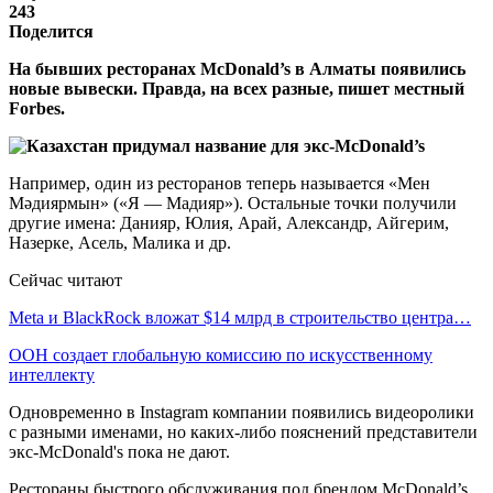
243
Поделится
На бывших ресторанах McDonald’s в Алматы появились
новые вывески. Правда, на всех разные, пишет местный
Forbes.
Например, один из ресторанов теперь называется «Мен
Мәдиярмын» («Я — Мадияр»). Остальные точки получили
другие имена: Данияр, Юлия, Арай, Александр, Айгерим,
Назерке, Асель, Малика и др.
Сейчас читают
Meta и BlackRock вложат $14 млрд в строительство центра…
ООН создает глобальную комиссию по искусственному
интеллекту
Одновременно в Instagram компании появились видеоролики
с разными именами, но каких-либо пояснений представители
экс-McDonald's пока не дают.
Рестораны быстрого обслуживания под брендом McDonald’s