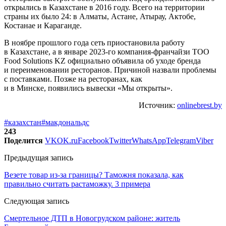
открылись в Казахстане в 2016 году. Всего на территории
страны их было 24: в Алматы, Астане, Атырау, Актобе,
Костанае и Караганде.
В ноябре прошлого года сеть приостановила работу
в Казахстане, а в январе 2023-го компания-франчайзи ТОО
Food Solutions KZ официально объявила об уходе бренда
и переименовании ресторанов. Причиной назвали проблемы
с поставками. Позже на ресторанах, как
и в Минске, появились вывески «Мы открыты».
Источник:
onlinebrest.by
#казахстан
#макдональдс
243
Поделится
VK
OK.ru
Facebook
Twitter
WhatsApp
Telegram
Viber
Предыдущая запись
Везете товар из-за границы? Таможня показала, как
правильно считать растаможку. 3 примера
Следующая запись
Смертельное ДТП в Новогрудском районе: житель