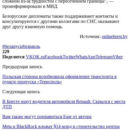
сложной из-за трудностей с пересечением границы", —
проинформировали в МИД.
Белорусские дипломаты также поддерживают контакты и
консультируются с другими коллегами по СНГ, оказывают
друг другу взаимную помощь.
Источник:
onlinebrest.by
#беларусь
#израиль
229
Поделится
VK
OK.ru
Facebook
Twitter
WhatsApp
Telegram
Viber
Предыдущая запись
Польская сторона возобновила оформление транспорта в
пункте пропуска «Тересполь»
Следующая запись
В Бресте ищут водителя автомобиля Renault. Скрылся с места
ДТП
Вам также могут понравиться
Еще от автора
Meta и BlackRock вложат $14 млрд в строительство центра