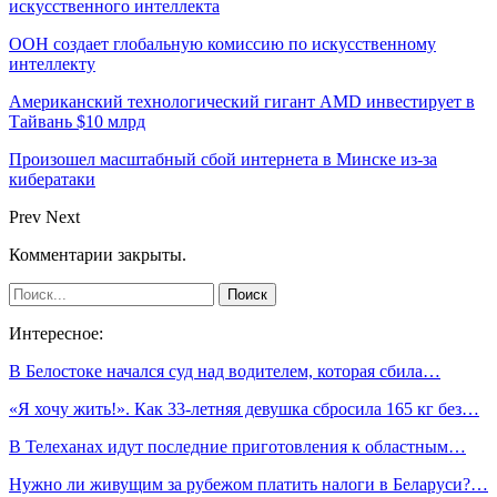
искусственного интеллекта
ООН создает глобальную комиссию по искусственному
интеллекту
Американский технологический гигант AMD инвестирует в
Тайвань $10 млрд
Произошел масштабный сбой интернета в Минске из-за
кибератаки
Prev
Next
Комментарии закрыты.
Интересное:
В Белостоке начался суд над водителем, которая сбила…
«Я хочу жить!». Как 33-летняя девушка сбросила 165 кг без…
В Телеханах идут последние приготовления к областным…
Нужно ли живущим за рубежом платить налоги в Беларуси?…