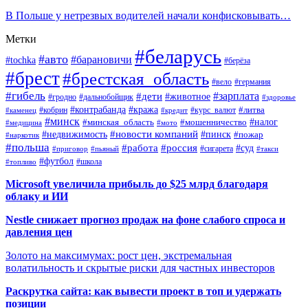
В Польше у нетрезвых водителей начали конфисковывать…
Метки
#беларусь
#авто
#барановичи
#tochka
#берёза
#брест
#брестская_область
#вело
#германия
#гибель
#дети
#зарплата
#животное
#гродно
#дальнобойщик
#здоровье
#контрабанда
#кража
#кобрин
#курс_валют
#литва
#каменец
#кредит
#минск
#налог
#мошенничество
#минская_область
#медицина
#мото
#новости компаний
#недвижимость
#пинск
#пожар
#наркотик
#польша
#работа
#россия
#суд
#сигарета
#приговор
#пьяный
#такси
#футбол
#школа
#топливо
Microsoft увеличила прибыль до $25 млрд благодаря
облаку и ИИ
Nestle снижает прогноз продаж на фоне слабого спроса и
давления цен
Золото на максимумах: рост цен, экстремальная
волатильность и скрытые риски для частных инвесторов
Раскрутка сайта: как вывести проект в топ и удержать
позиции