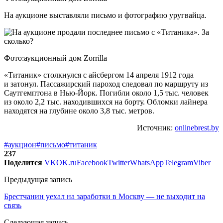
На аукционе выставляли письмо и фотографию уругвайца.
Фото:аукционный дом Zorrilla
«Титаник» столкнулся с айсбергом 14 апреля 1912 года
и затонул. Пассажирский пароход следовал по маршруту из
Саутгемптона в Нью-Йорк. Погибли около 1,5 тыс. человек
из около 2,2 тыс. находившихся на борту. Обломки лайнера
находятся на глубине около 3,8 тыс. метров.
Источник:
onlinebrest.by
#аукцион
#письмо
#титаник
237
Поделится
VK
OK.ru
Facebook
Twitter
WhatsApp
Telegram
Viber
Предыдущая запись
Брестчанин уехал на заработки в Москву — не выходит на
связь
Следующая запись