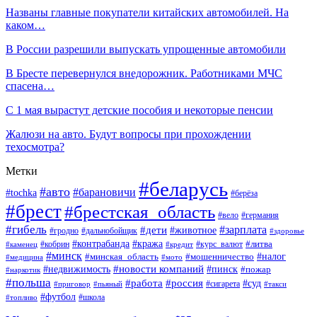
Названы главные покупатели китайских автомобилей. На
каком…
В России разрешили выпускать упрощенные автомобили
В Бресте перевернулся внедорожник. Работниками МЧС
спасена…
С 1 мая вырастут детские пособия и некоторые пенсии
Жалюзи на авто. Будут вопросы при прохождении
техосмотра?
Метки
#беларусь
#авто
#барановичи
#tochka
#берёза
#брест
#брестская_область
#вело
#германия
#гибель
#дети
#зарплата
#животное
#гродно
#дальнобойщик
#здоровье
#контрабанда
#кража
#кобрин
#курс_валют
#литва
#каменец
#кредит
#минск
#налог
#мошенничество
#минская_область
#медицина
#мото
#новости компаний
#недвижимость
#пинск
#пожар
#наркотик
#польша
#работа
#россия
#суд
#сигарета
#приговор
#пьяный
#такси
#футбол
#школа
#топливо