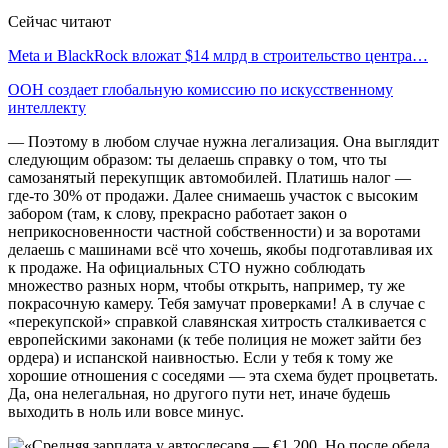
Сейчас читают
Meta и BlackRock вложат $14 млрд в строительство центра…
ООН создает глобальную комиссию по искусственному
интеллекту
— Поэтому в любом случае нужна легализация. Она выглядит
следующим образом: ты делаешь справку о том, что ты
самозанятый перекупщик автомобилей. Платишь налог —
где-то 30% от продажи. Далее снимаешь участок с высоким
забором (там, к слову, прекрасно работает закон о
неприкосновенности частной собственности) и за воротами
делаешь с машинами всё что хочешь, якобы подготавливая их
к продаже. На официальных СТО нужно соблюдать
множество разных норм, чтобы открыть, например, ту же
покрасочную камеру. Тебя замучат проверками! А в случае с
«перекупской» справкой славянская хитрость сталкивается с
европейскими законами (к тебе полиция не может зайти без
ордера) и испанской наивностью. Если у тебя к тому же
хорошие отношения с соседями — эта схема будет процветать.
Да, она нелегальная, но другого пути нет, иначе будешь
выходить в ноль или вовсе минус.