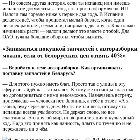
— Но совсем другая история, если ты испанец или имеешь
испанские документы — тогда ты просто оформляешь ИП.
Налоги там гораздо ниже в первые два года. В Испании
делается всё, чтобы процветал малый бизнес, когда один
человек работает, семья или, например, два друга. Как только
начинаешь расти — налоги делают это вместе с тобой. Для
ОАО нужны большие обороты, чтобы выжить.
«Заниматься покупкой запчастей с авторазборки
можно, если от белорусских цен отнять 40%»
— Вернёмся к теме авторазборки. Как организовать
поставку запчастей в Беларусь?
— Для этого нужно иметь блат. Просто так с улицы в эту
сферу не зайдёшь — я пытался. К тому же испанцы классные,
но договариваться с ними невозможно. Назначаешь встречу,
приезжаешь — человека нет. Звонишь, а тебе в ответ: «А я
забыл, буду через два дня». Но ты не злишься, потому что
испанцы всегда улыбаются. Не держат слово, но все
счастливы. Это другой мир, иная цивилизация и культурный
код. Надо это принять как данность, плыть по течению и не
переживать ни о чём.