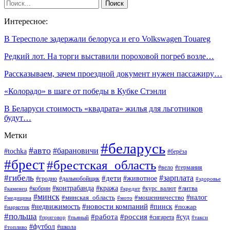
Интересное:
В Тересполе задержали белоруса и его Volkswagen Touareg
Редкий лот. На торги выставили пороховой погреб возле…
Рассказываем, зачем проездной документ нужен пассажиру…
«Колорадо» в шаге от победы в Кубке Стэнли
В Беларуси стоимость «квадрата» жилья для льготников
будут…
Метки
#беларусь
#авто
#барановичи
#tochka
#берёза
#брест
#брестская_область
#вело
#германия
#гибель
#дети
#зарплата
#животное
#гродно
#дальнобойщик
#здоровье
#контрабанда
#кража
#кобрин
#курс_валют
#литва
#каменец
#кредит
#минск
#налог
#мошенничество
#минская_область
#медицина
#мото
#новости компаний
#недвижимость
#пинск
#пожар
#наркотик
#польша
#работа
#россия
#суд
#сигарета
#приговор
#пьяный
#такси
#футбол
#школа
#топливо