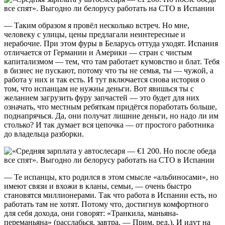
— Таким образом я провёл несколько встреч. Но мне,
человеку с улицы, цены предлагали неинтересные и
нерабочие. При этом фуры в Беларусь оттуда уходят. Испания
отличается от Германии и Америки — стран с чистым
капитализмом — тем, что там работает кумовство и блат. Тебя
в бизнес не пускают, потому что ты не семья, ты — чужой, а
работа у них и так есть. И тут включается снова история о
том, что испанцам не нужны деньги. Вот явишься ты с
желанием загрузить фуру запчастей — это будет для них
означать, что местным ребяткам придётся поработать больше,
поднапрячься. Да, они получат лишние деньги, но надо ли им
столько? И так думает вся цепочка — от простого работника
до владельца разборки.
— Те испанцы, кто родился в этом смысле «альбиносами», но
имеют связи и вхожи в кланы, семьи, — очень быстро
становятся миллионерами. Так что работа в Испании есть, но
работать там не хотят. Потому что, достигнув комфортного
для себя дохода, они говорят: «Транкила, маньяна-
переманьяна» (расслабься, завтра. — Прим. ред.). И идут на