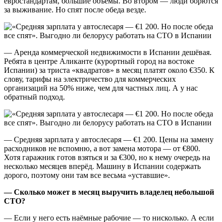
евростандартам, большие объёмы. Во втором — люди борются
за выживание. Но спят после обеда везде.
— Аренда коммерческой недвижимости в Испании дешёвая.
Ребята в центре Аликанте (курортный город на востоке
Испании) за триста «квадратов» в месяц платят около €350. К
слову, тарифы на электричество для коммерческих
организаций на 50% ниже, чем для частных лиц. А у нас
обратный подход.
— Средняя зарплата у автослесаря — €1 200. Цены на замену
расходников не вспомню, а вот замена мотора — от €800.
Хотя гаражник готов взяться и за €300, но к нему очередь на
несколько месяцев вперёд. Машину в Испании содержать
дорого, поэтому они там все весьма «уставшие».
—
Сколько может в месяц выручить владелец небольшой
СТО?
—
Если у него есть наёмные рабочие — то нисколько. А если