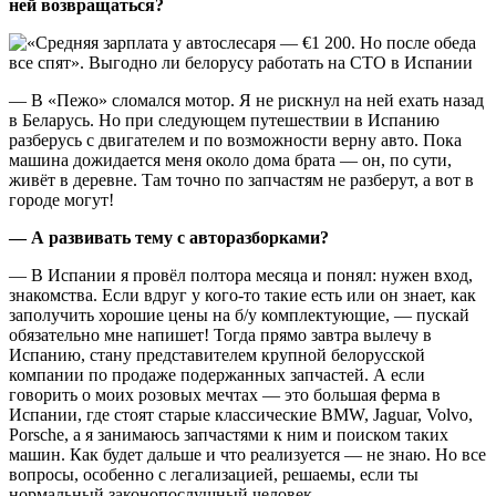
ней возвращаться?
— В «Пежо» сломался мотор. Я не рискнул на ней ехать назад
в Беларусь. Но при следующем путешествии в Испанию
разберусь с двигателем и по возможности верну авто. Пока
машина дожидается меня около дома брата — он, по сути,
живёт в деревне. Там точно по запчастям не разберут, а вот в
городе могут!
— А развивать тему с авторазборками?
— В Испании я провёл полтора месяца и понял: нужен вход,
знакомства. Если вдруг у кого-то такие есть или он знает, как
заполучить хорошие цены на б/у комплектующие, — пускай
обязательно мне напишет! Тогда прямо завтра вылечу в
Испанию, стану представителем крупной белорусской
компании по продаже подержанных запчастей. А если
говорить о моих розовых мечтах — это большая ферма в
Испании, где стоят старые классические BMW, Jaguar, Volvo,
Porsche, а я занимаюсь запчастями к ним и поиском таких
машин. Как будет дальше и что реализуется — не знаю. Но все
вопросы, особенно с легализацией, решаемы, если ты
нормальный законопослушный человек.