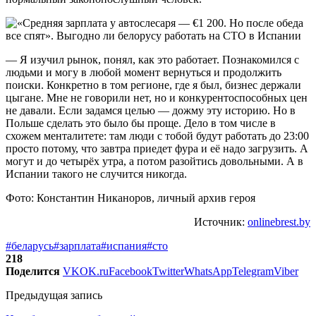
— Я изучил рынок, понял, как это работает. Познакомился с
людьми и могу в любой момент вернуться и продолжить
поиски. Конкретно в том регионе, где я был, бизнес держали
цыгане. Мне не говорили нет, но и конкурентоспособных цен
не давали. Если задамся целью — дожму эту историю. Но в
Польше сделать это было бы проще. Дело в том числе в
схожем менталитете: там люди с тобой будут работать до 23:00
просто потому, что завтра приедет фура и её надо загрузить. А
могут и до четырёх утра, а потом разойтись довольными. А в
Испании такого не случится никогда.
Фото: Константин Никаноров, личный архив героя
Источник:
onlinebrest.by
#беларусь
#зарплата
#испания
#сто
218
Поделится
VK
OK.ru
Facebook
Twitter
WhatsApp
Telegram
Viber
Предыдущая запись