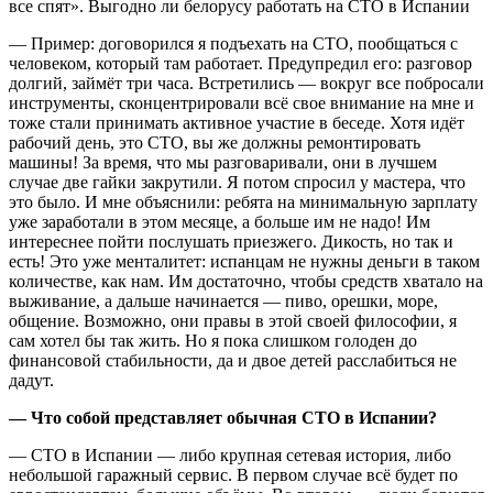
— Пример: договорился я подъехать на СТО, пообщаться с
человеком, который там работает. Предупредил его: разговор
долгий, займёт три часа. Встретились — вокруг все побросали
инструменты, сконцентрировали всё свое внимание на мне и
тоже стали принимать активное участие в беседе. Хотя идёт
рабочий день, это СТО, вы же должны ремонтировать
машины! За время, что мы разговаривали, они в лучшем
случае две гайки закрутили. Я потом спросил у мастера, что
это было. И мне объяснили: ребята на минимальную зарплату
уже заработали в этом месяце, а больше им не надо! Им
интереснее пойти послушать приезжего. Дикость, но так и
есть! Это уже менталитет: испанцам не нужны деньги в таком
количестве, как нам. Им достаточно, чтобы средств хватало на
выживание, а дальше начинается — пиво, орешки, море,
общение. Возможно, они правы в этой своей философии, я
сам хотел бы так жить. Но я пока слишком голоден до
финансовой стабильности, да и двое детей расслабиться не
дадут.
— Что собой представляет обычная СТО в Испании?
— СТО в Испании — либо крупная сетевая история, либо
небольшой гаражный сервис. В первом случае всё будет по