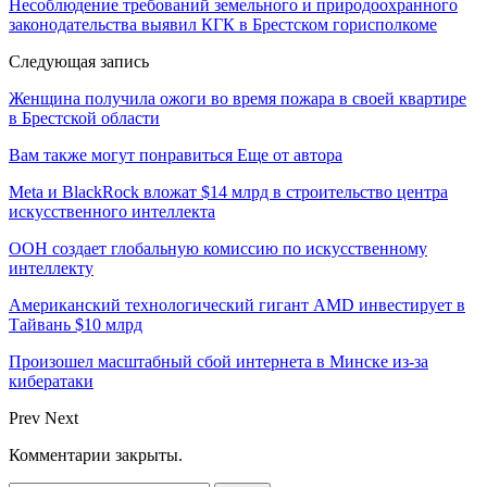
Несоблюдение требований земельного и природоохранного
законодательства выявил КГК в Брестском горисполкоме
Следующая запись
Женщина получила ожоги во время пожара в своей квартире
в Брестской области
Вам также могут понравиться
Еще от автора
Meta и BlackRock вложат $14 млрд в строительство центра
искусственного интеллекта
ООН создает глобальную комиссию по искусственному
интеллекту
Американский технологический гигант AMD инвестирует в
Тайвань $10 млрд
Произошел масштабный сбой интернета в Минске из-за
кибератаки
Prev
Next
Комментарии закрыты.