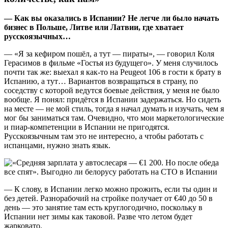
— Как вы оказались в Испании? Не легче ли было начать
бизнес в Польше, Литве или Латвии, где хватает
русскоязычных…
— «Я за кефиром пошёл, а тут — пираты», — говорил Коля
Герасимов в фильме «Гостья из будущего». У меня случилось
почти так же: выехал я как-то на Peugeot 106 в гости к брату в
Испанию, а тут… Вариантов возвращаться в страну, по
соседству с которой ведутся боевые действия, у меня не было
вообще. Я понял: придётся в Испании задержаться. Но сидеть
на месте — не мой стиль, тогда я начал думать и изучать, чем я
мог бы заниматься там. Очевидно, что мои маркетологические
и пиар-компетенции в Испании не пригодятся.
Русскоязычным там это не интересно, а чтобы работать с
испанцами, нужно знать язык.
— К слову, в Испании легко можно прожить, если ты один и
без детей. Разнорабочий на стройке получает от €40 до 50 в
день — это занятие там есть круглогодично, поскольку в
Испании нет зимы как таковой. Разве что летом будет
жарковато.