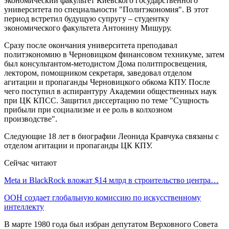
экономический факультет Киевского государственного
университета по специальности "Политэкономия". В этот
период встретил будущую супругу – студентку
экономического факультета Антонину Мишуру.
Сразу после окончания университета преподавал
политэкономию в Черновицком финансовом техникуме, затем
был консультантом-методистом Дома политпросвещения,
лектором, помощником секретаря, заведовал отделом
агитации и пропаганды Черновицкого обкома КПУ. После
чего поступил в аспирантуру Академии общественных наук
при ЦК КПСС. Защитил диссертацию по теме "Сущность
прибыли при социализме и ее роль в колхозном
производстве".
Следующие 18 лет в биографии Леонида Кравчука связаны с
отделом агитации и пропаганды ЦК КПУ.
Сейчас читают
Meta и BlackRock вложат $14 млрд в строительство центра…
ООН создает глобальную комиссию по искусственному
интеллекту
В марте 1980 года был избран депутатом Верховного Совета