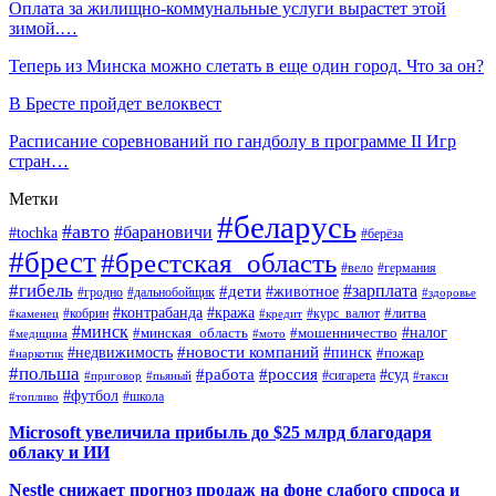
Оплата за жилищно-коммунальные услуги вырастет этой
зимой.…
Теперь из Минска можно слетать в еще один город. Что за он?
В Бресте пройдет велоквест
Расписание соревнований по гандболу в программе II Игр
стран…
Метки
#беларусь
#авто
#барановичи
#tochka
#берёза
#брест
#брестская_область
#вело
#германия
#гибель
#дети
#зарплата
#животное
#гродно
#дальнобойщик
#здоровье
#контрабанда
#кража
#кобрин
#курс_валют
#литва
#каменец
#кредит
#минск
#налог
#мошенничество
#минская_область
#медицина
#мото
#новости компаний
#недвижимость
#пинск
#пожар
#наркотик
#польша
#работа
#россия
#суд
#сигарета
#приговор
#пьяный
#такси
#футбол
#школа
#топливо
Microsoft увеличила прибыль до $25 млрд благодаря
облаку и ИИ
Nestle снижает прогноз продаж на фоне слабого спроса и