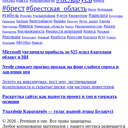
#авто
#барановичи
#tochka
#берёза
#брест
#брестская_область
#вело
#германия
#гибель
#дети
#зарплата
#животное
#гродно
#дальнобойщик
#здоровье
#контрабанда
#кража
#кобрин
#курс_валют
#литва
#каменец
#кредит
#минск
#налог
#мошенничество
#минская_область
#медицина
#мото
#новости компаний
#недвижимость
#пинск
#пожар
#наркотик
#польша
#работа
#россия
#суд
#сигарета
#приговор
#пьяный
#такси
#футбол
#школа
#топливо
Microsoft увеличила прибыль до $25 млрд благодаря
облаку и ИИ
Nestle снижает прогноз продаж на фоне слабого спроса и
давления цен
Золото на максимумах: рост цен, экстремальная
волатильность и скрытые риски для частных инвесторов
Раскрутка сайта: как вывести проект в топ и удержать
позиции
Уладзімір Караткевіч — голас жывой душы Беларусі
© 2026 - Premium n one. Все права защищены.
Любое копирование материалов с нашего ресурса разрешается