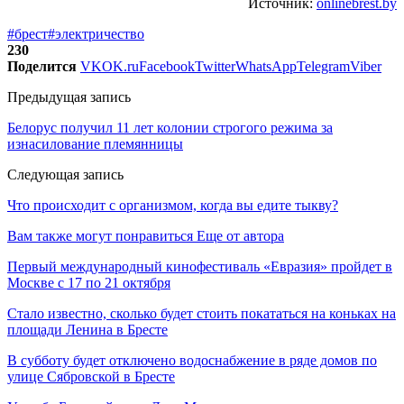
Источник:
onlinebrest.by
#брест
#электричество
230
Поделится
VK
OK.ru
Facebook
Twitter
WhatsApp
Telegram
Viber
Предыдущая запись
Белорус получил 11 лет колонии строгого режима за
изнасилование племянницы
Следующая запись
Что происходит с организмом, когда вы едите тыкву?
Вам также могут понравиться
Еще от автора
Первый международный кинофестиваль «Евразия» пройдет в
Москве с 17 по 21 октября
Стало известно, сколько будет стоить покататься на коньках на
площади Ленина в Бресте
В субботу будет отключено водоснабжение в ряде домов по
улице Сябровской в Бресте