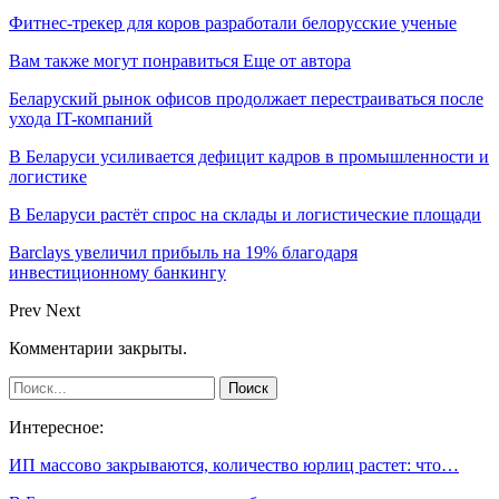
Фитнес-трекер для коров разработали белорусские ученые
Вам также могут понравиться
Еще от автора
Беларуский рынок офисов продолжает перестраиваться после
ухода IT-компаний
В Беларуси усиливается дефицит кадров в промышленности и
логистике
В Беларуси растёт спрос на склады и логистические площади
Barclays увеличил прибыль на 19% благодаря
инвестиционному банкингу
Prev
Next
Комментарии закрыты.
Интересное:
ИП массово закрываются, количество юрлиц растет: что…