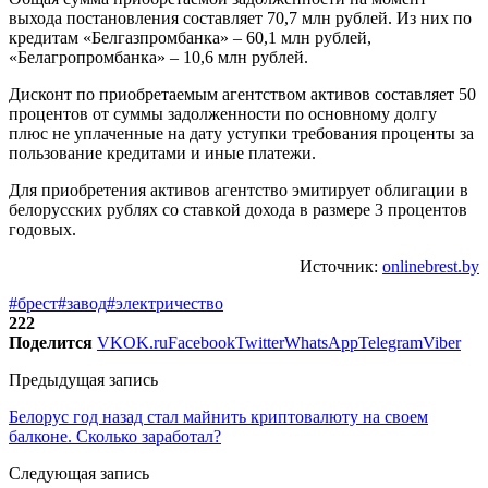
выхода постановления составляет 70,7 млн рублей. Из них по
кредитам «Белгазпромбанка» – 60,1 млн рублей,
«Белагропромбанка» – 10,6 млн рублей.
Дисконт по приобретаемым агентством активов составляет 50
процентов от суммы задолженности по основному долгу
плюс не уплаченные на дату уступки требования проценты за
пользование кредитами и иные платежи.
Для приобретения активов агентство эмитирует облигации в
белорусских рублях со ставкой дохода в размере 3 процентов
годовых.
Источник:
onlinebrest.by
#брест
#завод
#электричество
222
Поделится
VK
OK.ru
Facebook
Twitter
WhatsApp
Telegram
Viber
Предыдущая запись
Белорус год назад стал майнить криптовалюту на своем
балконе. Сколько заработал?
Следующая запись