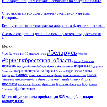
В Беларуси пациент сначала набросился на соседа по палате,
…
Спас людей из тонущего троллейбуса ценой карьеры.
История…
Белорусские синоптики рассказали, каким будет лето в этом…
Сколько средств выделено на помощь ветеранам, рассказали
в…
Метки
#беларусь
#авто
#барановичи
#tochka
#берёза
#брест
#брестская_область
#вело
#германия
#гибель
#дети
#зарплата
#животное
#гродно
#дальнобойщик
#здоровье
#контрабанда
#кража
#кобрин
#курс_валют
#литва
#каменец
#кредит
#минск
#налог
#мошенничество
#минская_область
#медицина
#мото
#новости компаний
#недвижимость
#пинск
#пожар
#наркотик
#польша
#работа
#россия
#суд
#сигарета
#приговор
#пьяный
#такси
#футбол
#школа
#топливо
Microsoft увеличила прибыль до $25 млрд благодаря
облаку и ИИ