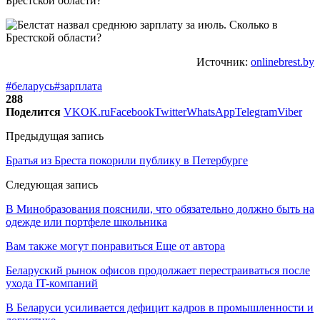
Источник:
onlinebrest.by
#беларусь
#зарплата
288
Поделится
VK
OK.ru
Facebook
Twitter
WhatsApp
Telegram
Viber
Предыдущая запись
Братья из Бреста покорили публику в Петербурге
Следующая запись
В Минобразования пояснили, что обязательно должно быть на
одежде или портфеле школьника
Вам также могут понравиться
Еще от автора
Беларуский рынок офисов продолжает перестраиваться после
ухода IT-компаний
В Беларуси усиливается дефицит кадров в промышленности и