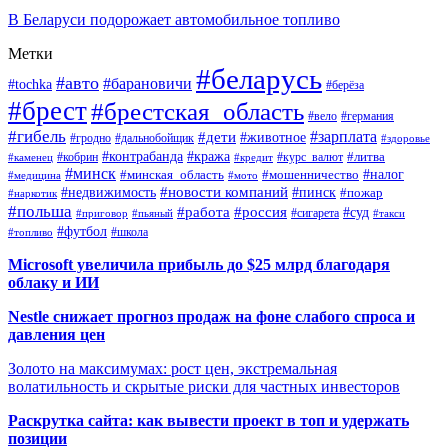
В Беларуси подорожает автомобильное топливо
Метки
#беларусь
#авто
#барановичи
#tochka
#берёза
#брест
#брестская_область
#вело
#германия
#гибель
#дети
#зарплата
#животное
#гродно
#дальнобойщик
#здоровье
#контрабанда
#кража
#кобрин
#курс_валют
#литва
#каменец
#кредит
#минск
#налог
#мошенничество
#минская_область
#медицина
#мото
#новости компаний
#недвижимость
#пинск
#пожар
#наркотик
#польша
#работа
#россия
#суд
#сигарета
#приговор
#пьяный
#такси
#футбол
#школа
#топливо
Microsoft увеличила прибыль до $25 млрд благодаря
облаку и ИИ
Nestle снижает прогноз продаж на фоне слабого спроса и
давления цен
Золото на максимумах: рост цен, экстремальная
волатильность и скрытые риски для частных инвесторов
Раскрутка сайта: как вывести проект в топ и удержать
позиции