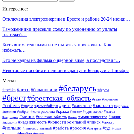
Интересное:
Отключения электроэнергии в Бресте и районе 20-24 июня:…
Таможенники пресекли схему по уклонению от уплаты
платежей…
Быть внимательными и не пытаться проскочить. Как
избежать…
Это не кадры из фильма о ядерной зиме, а последствия…
Некоторые пособия и пенсии вырастут в Беларуси с 1 ноября
Метки
#беларусь
#авто
#барановичи
#tochka
#берёза
#брест
#брестская_область
#вело
#германия
#гибель
#дети
#зарплата
#животное
#гродно
#дальнобойщик
#здоровье
#контрабанда
#кража
#кобрин
#курс_валют
#литва
#каменец
#кредит
#минск
#налог
#мошенничество
#минская_область
#медицина
#мото
#новости компаний
#недвижимость
#пинск
#пожар
#наркотик
#польша
#работа
#россия
#суд
#сигарета
#приговор
#пьяный
#такси
#футбол
#школа
#топливо