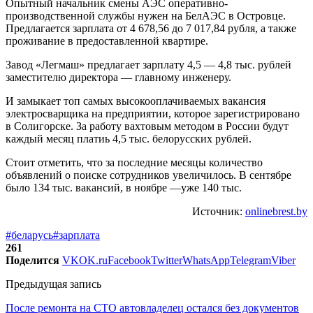
Опытный начальник смены АЭС оперативно-
производственной службы нужен на БелАЭС в Островце.
Предлагается зарплата от 4 678,56 до 7 017,84 рубля, а также
проживание в предоставленной квартире.
Завод «Легмаш» предлагает зарплату 4,5 — 4,8 тыс. рублей
заместителю директора — главному инженеру.
И замыкает топ самых высокооплачиваемых вакансия
электросварщика на предприятии, которое зарегистрировано
в Солигорске. За работу вахтовым методом в России будут
каждый месяц платиь 4,5 тыс. белорусских рублей.
Стоит отметить, что за последние месяцы количество
объявлений о поиске сотрудников увеличилось. В сентябре
было 134 тыс. вакансий, в ноябре —уже 140 тыс.
Источник:
onlinebrest.by
#беларусь
#зарплата
261
Поделится
VK
OK.ru
Facebook
Twitter
WhatsApp
Telegram
Viber
Предыдущая запись
После ремонта на СТО автовладелец остался без документов