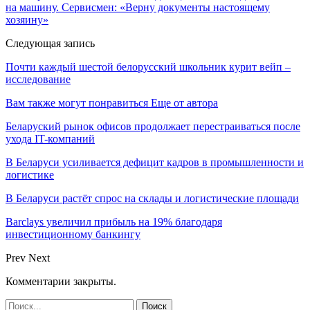
на машину. Сервисмен: «Верну документы настоящему
хозяину»
Следующая запись
Почти каждый шестой белорусский школьник курит вейп –
исследование
Вам также могут понравиться
Еще от автора
Беларуский рынок офисов продолжает перестраиваться после
ухода IT-компаний
В Беларуси усиливается дефицит кадров в промышленности и
логистике
В Беларуси растёт спрос на склады и логистические площади
Barclays увеличил прибыль на 19% благодаря
инвестиционному банкингу
Prev
Next
Комментарии закрыты.