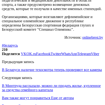
педагогической и медицинской деятельности в области
спорта, а также предусмотрено возмещение денежных
средств, которые те получали в качестве именных стипендий.
Организациями, которые возглавляют дефлимпийское и
специальное олимпийское движение в республике
определены Белорусская спортивная федерация глухих и
Белорусский комитет "Спешиал Олимпикс".
Источник:
onlinebrest.by
#беларусь
210
Поделится
VK
OK.ru
Facebook
Twitter
WhatsApp
Telegram
Viber
Предыдущая запись
В Беларуси наличие техосмотра теперь проверяют все камеры
Следующая запись
В Минтруда рассказали, можно ли продать жилье, купленное
за средства семейного капитала
Вам также могут понравиться
Еще от автора