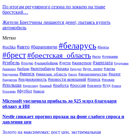
По итогам регулярного сезона по хоккею на траве
брестский…
Жители Брестчины лишаются денег, пытаясь купить
автомобиль
Метки
#беларусь
#авто
#барановичи
#tochka
#берёза
#брест
#брестская_область
#вело
#германия
#гибель
#дети
#зарплата
#животное
#гродно
#дальнобойщик
#здоровье
#контрабанда
#кража
#кобрин
#курс_валют
#литва
#каменец
#кредит
#минск
#налог
#мошенничество
#минская_область
#медицина
#мото
#новости компаний
#недвижимость
#пинск
#пожар
#наркотик
#польша
#работа
#россия
#суд
#сигарета
#приговор
#пьяный
#такси
#футбол
#школа
#топливо
Microsoft увеличила прибыль до $25 млрд благодаря
облаку и ИИ
Nestle снижает прогноз продаж на фоне слабого спроса и
давления цен
Золото на максимумах: рост цен, экстремальная