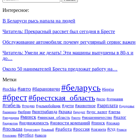
Интересное:
В Беларуси рысь напала на людей
Читатель: Прекрасный рассвет был сегодня в Бресте
Обслуживание автомобиля: почему регулярный сервис важен
Читатель: Умели же делать! Эти машины выпущены в 80-х и
до…
Около 50 нанимателей Бреста предложат работу на…
Метки
#беларусь
#авто
#барановичи
#tochka
#берёза
#брест
#брестская_область
#вело
#германия
#гибель
#дети
#зарплата
#животное
#гродно
#дальнобойщик
#здоровье
#контрабанда
#кража
#кобрин
#курс_валют
#литва
#каменец
#кредит
#минск
#налог
#мошенничество
#минская_область
#медицина
#мото
#новости компаний
#недвижимость
#пинск
#пожар
#наркотик
#польша
#работа
#россия
#суд
#сигарета
#приговор
#пьяный
#такси
#футбол
#школа
#топливо