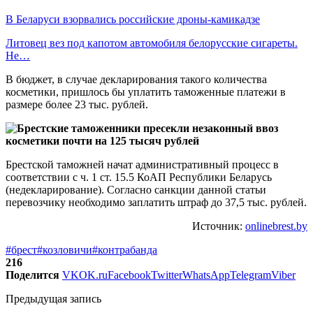
В Беларуси взорвались российские дроны-камикадзе
Литовец вез под капотом автомобиля белорусские сигареты.
Не…
В бюджет, в случае декларирования такого количества
косметики, пришлось бы уплатить таможенные платежи в
размере более 23 тыс. рублей.
Брестской таможней начат административный процесс в
соответствии с ч. 1 ст. 15.5 КоАП Республики Беларусь
(недекларирование). Согласно санкции данной статьи
перевозчику необходимо заплатить штраф до 37,5 тыс. рублей.
Источник:
onlinebrest.by
#брест
#козловичи
#контрабанда
216
Поделится
VK
OK.ru
Facebook
Twitter
WhatsApp
Telegram
Viber
Предыдущая запись