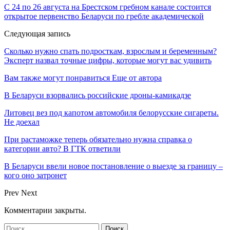
С 24 по 26 августа на Брестском гребном канале состоится
открытое первенство Беларуси по гребле академической
Следующая запись
Сколько нужно спать подросткам, взрослым и беременным?
Эксперт назвал точные цифры, которые могут вас удивить
Вам также могут понравиться
Еще от автора
В Беларуси взорвались российские дроны-камикадзе
Литовец вез под капотом автомобиля белорусские сигареты.
Не доехал
При растаможке теперь обязательно нужна справка о
категории авто? В ГТК ответили
В Беларуси ввели новое постановление о выезде за границу –
кого оно затронет
Prev
Next
Комментарии закрыты.