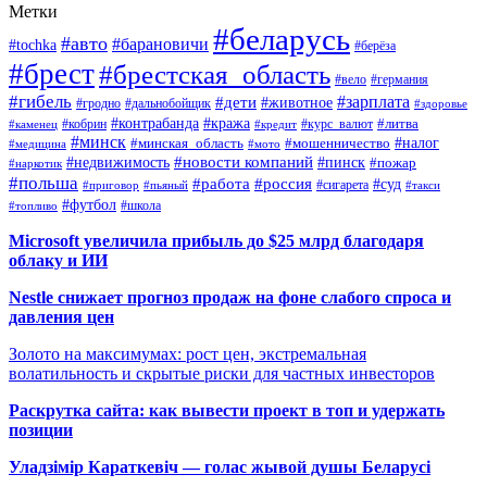
Метки
#беларусь
#авто
#барановичи
#tochka
#берёза
#брест
#брестская_область
#вело
#германия
#гибель
#дети
#зарплата
#животное
#гродно
#дальнобойщик
#здоровье
#контрабанда
#кража
#кобрин
#курс_валют
#литва
#каменец
#кредит
#минск
#налог
#мошенничество
#минская_область
#медицина
#мото
#новости компаний
#недвижимость
#пинск
#пожар
#наркотик
#польша
#работа
#россия
#суд
#сигарета
#приговор
#пьяный
#такси
#футбол
#школа
#топливо
Microsoft увеличила прибыль до $25 млрд благодаря
облаку и ИИ
Nestle снижает прогноз продаж на фоне слабого спроса и
давления цен
Золото на максимумах: рост цен, экстремальная
волатильность и скрытые риски для частных инвесторов
Раскрутка сайта: как вывести проект в топ и удержать
позиции
Уладзімір Караткевіч — голас жывой душы Беларусі