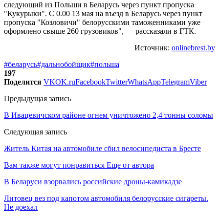
следующий из Польши в Беларусь через пункт пропуска
"Кукурыки". С 0.00 13 мая на въезд в Беларусь через пункт
пропуска "Козловичи" белорусскими таможенниками уже
оформлено свыше 260 грузовиков", — рассказали в ГТК.
Источник:
onlinebrest.by
#беларусь
#дальнобойщик
#польша
197
Поделится
VK
OK.ru
Facebook
Twitter
WhatsApp
Telegram
Viber
Предыдущая запись
В Ивацевичском районе огнем уничтожено 2,4 тонны соломы
Следующая запись
Житель Китая на автомобиле сбил велосипедиста в Бресте
Вам также могут понравиться
Еще от автора
В Беларуси взорвались российские дроны-камикадзе
Литовец вез под капотом автомобиля белорусские сигареты.
Не доехал