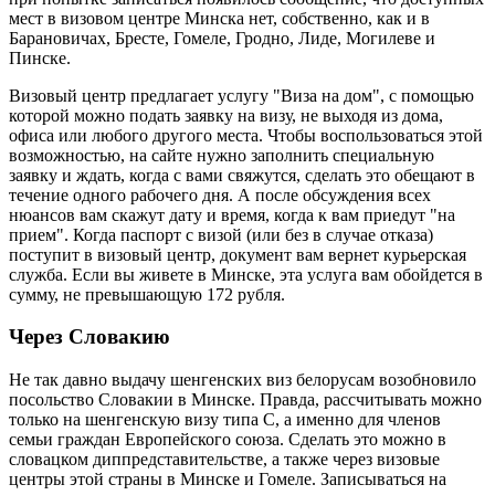
мест в визовом центре Минска нет, собственно, как и в
Барановичах, Бресте, Гомеле, Гродно, Лиде, Могилеве и
Пинске.
Визовый центр предлагает услугу "Виза на дом", с помощью
которой можно подать заявку на визу, не выходя из дома,
офиса или любого другого места. Чтобы воспользоваться этой
возможностью, на сайте нужно заполнить специальную
заявку и ждать, когда с вами свяжутся, сделать это обещают в
течение одного рабочего дня. А после обсуждения всех
нюансов вам скажут дату и время, когда к вам приедут "на
прием". Когда паспорт с визой (или без в случае отказа)
поступит в визовый центр, документ вам вернет курьерская
служба. Если вы живете в Минске, эта услуга вам обойдется в
сумму, не превышающую 172 рубля.
Через Словакию
Не так давно выдачу шенгенских виз белорусам возобновило
посольство Словакии в Минске. Правда, рассчитывать можно
только на шенгенскую визу типа С, а именно для членов
семьи граждан Европейского союза. Сделать это можно в
словацком диппредставительстве, а также через визовые
центры этой страны в Минске и Гомеле. Записываться на