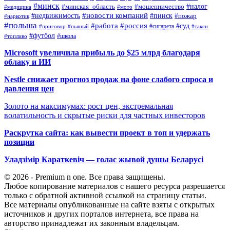
#минск
#налог
#мошенничество
#минская_область
#медицина
#мото
#новости компаний
#недвижимость
#пинск
#пожар
#наркотик
#польша
#работа
#россия
#суд
#сигарета
#приговор
#пьяный
#такси
#футбол
#школа
#топливо
Microsoft увеличила прибыль до $25 млрд благодаря
облаку и ИИ
Nestle снижает прогноз продаж на фоне слабого спроса и
давления цен
Золото на максимумах: рост цен, экстремальная
волатильность и скрытые риски для частных инвесторов
Раскрутка сайта: как вывести проект в топ и удержать
позиции
Уладзімір Караткевіч — голас жывой душы Беларусі
© 2026 - Premium n one. Все права защищены.
Любое копирование материалов с нашего ресурса разрешается
только с обратной активной ссылкой на страницу статьи.
Все материалы опубликованные на сайте взяты с открытых
источников и других порталов интернета, все права на
авторство принадлежат их законным владельцам.