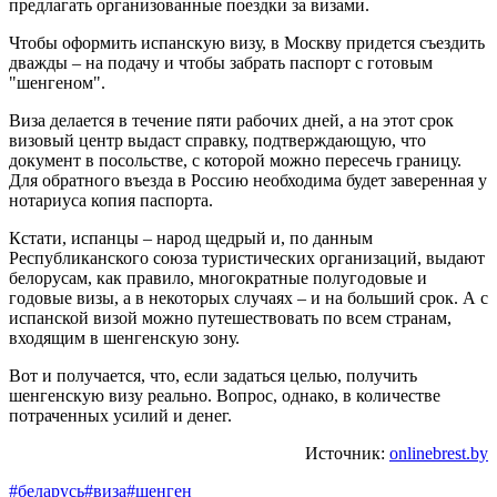
предлагать организованные поездки за визами.
Чтобы оформить испанскую визу, в Москву придется съездить
дважды – на подачу и чтобы забрать паспорт с готовым
"шенгеном".
Виза делается в течение пяти рабочих дней, а на этот срок
визовый центр выдаст справку, подтверждающую, что
документ в посольстве, с которой можно пересечь границу.
Для обратного въезда в Россию необходима будет заверенная у
нотариуса копия паспорта.
Кстати, испанцы – народ щедрый и, по данным
Республиканского союза туристических организаций, выдают
белорусам, как правило, многократные полугодовые и
годовые визы, а в некоторых случаях – и на больший срок. А с
испанской визой можно путешествовать по всем странам,
входящим в шенгенскую зону.
Вот и получается, что, если задаться целью, получить
шенгенскую визу реально. Вопрос, однако, в количестве
потраченных усилий и денег.
Источник:
onlinebrest.by
#беларусь
#виза
#шенген