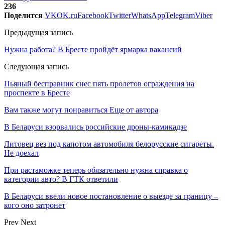
236
Поделится
VK
OK.ru
Facebook
Twitter
WhatsApp
Telegram
Viber
Предыдущая запись
Нужна работа? В Бресте пройдёт ярмарка вакансий
Следующая запись
Пьяный бесправник снес пять пролетов ограждения на
проспекте в Бресте
Вам также могут понравиться
Еще от автора
В Беларуси взорвались российские дроны-камикадзе
Литовец вез под капотом автомобиля белорусские сигареты.
Не доехал
При растаможке теперь обязательно нужна справка о
категории авто? В ГТК ответили
В Беларуси ввели новое постановление о выезде за границу –
кого оно затронет
Prev
Next