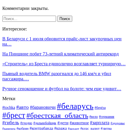
Комментарии закрыты.
Интересное:
В Беларуси с 1 июля обновится прайс-лист закупочных цен
на…
На Пинщине побит 73-летний климатический антирекорд
«Строитель» из Бреста единолично возглавляет турнирную…
Пьяный водитель BMW разогнался до 146 км/ч и убил
пассажира.…
Ручное сенокошение и футбол на болоте: чем еще удивит…
Метки
#беларусь
#авто
#барановичи
#tochka
#берёза
#брест
#брестская_область
#вело
#германия
#гибель
#дети
#зарплата
#животное
#гродно
#дальнобойщик
#здоровье
#контрабанда
#кража
#кобрин
#курс_валют
#литва
#каменец
#кредит