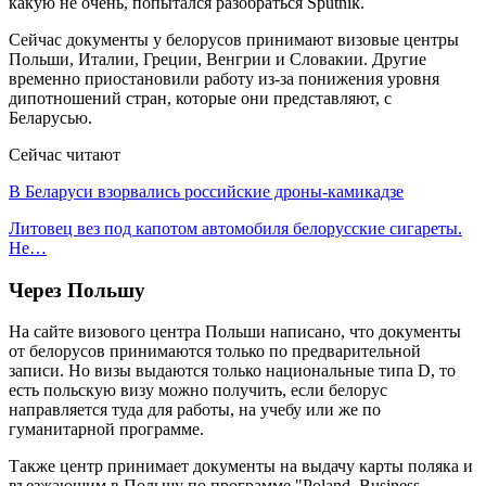
какую не очень, попытался разобраться Sputnik.
Сейчас документы у белорусов принимают визовые центры
Польши, Италии, Греции, Венгрии и Словакии. Другие
временно приостановили работу из-за понижения уровня
дипотношений стран, которые они представляют, с
Беларусью.
Сейчас читают
В Беларуси взорвались российские дроны-камикадзе
Литовец вез под капотом автомобиля белорусские сигареты.
Не…
Через Польшу
На сайте визового центра Польши написано, что документы
от белорусов принимаются только по предварительной
записи. Но визы выдаются только национальные типа D, то
есть польскую визу можно получить, если белорус
направляется туда для работы, на учебу или же по
гуманитарной программе.
Также центр принимает документы на выдачу карты поляка и
въезжающим в Польшу по программе "Poland. Business