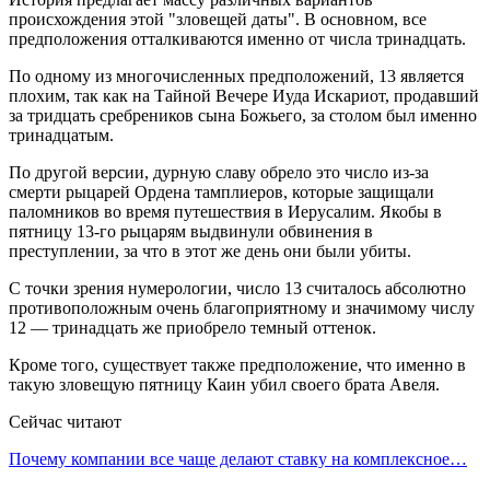
происхождения этой "зловещей даты". В основном, все
предположения отталкиваются именно от числа тринадцать.
По одному из многочисленных предположений, 13 является
плохим, так как на Тайной Вечере Иуда Искариот, продавший
за тридцать сребреников сына Божьего, за столом был именно
тринадцатым.
По другой версии, дурную славу обрело это число из-за
смерти рыцарей Ордена тамплиеров, которые защищали
паломников во время путешествия в Иерусалим. Якобы в
пятницу 13-го рыцарям выдвинули обвинения в
преступлении, за что в этот же день они были убиты.
С точки зрения нумерологии, число 13 считалось абсолютно
противоположным очень благоприятному и значимому числу
12 — тринадцать же приобрело темный оттенок.
Кроме того, существует также предположение, что именно в
такую зловещую пятницу Каин убил своего брата Авеля.
Сейчас читают
Почему компании все чаще делают ставку на комплексное…