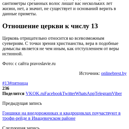
сантиметры срезанных волос лишат вас нескольких лет
жизни, нет, а значит, не существует и оснований верить в
данные приметы.
Отношение церкви к числу 13
Церковь отрицательно относится ко всевозможным
суевериям. С точки зрения христианства, вера в подобные
домыслы является не чем иным, как отступлением от веры
истинной.
Фото: с сайта pravoslavie.ru
Источник:
onlinebrest.by
#13
#пятница
236
Поделится
VK
OK.ru
Facebook
Twitter
WhatsApp
Telegram
Viber
Предыдущая запись
Гонщики на внедорожниках и квадроциклах поучаствуют в
трофи-рейде в Ивацевичском районе
Следующая запись