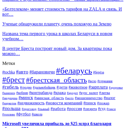
«Белтелеком» меняет стоимость тарифов на ZALA и связь. И
вот…
Ученые обнаружили планету, очень похожую на Землю
Названа тема первого урока в школах Беларуси в новом
учебном…
В центре Бреста построят новый дом. За квартиры пока
можно…
Метки
#беларусь
#авто
#барановичи
#tochka
#берёза
#брест
#брестская_область
#вело
#германия
#гибель
#дети
#зарплата
#животное
#гродно
#дальнобойщик
#здоровье
#контрабанда
#кража
#кобрин
#курс_валют
#литва
#каменец
#кредит
#минск
#налог
#мошенничество
#минская_область
#медицина
#мото
#новости компаний
#недвижимость
#пинск
#пожар
#наркотик
#польша
#работа
#россия
#суд
#сигарета
#приговор
#пьяный
#такси
#футбол
#школа
#топливо
Microsoft увеличила прибыль до $25 млрд благодаря