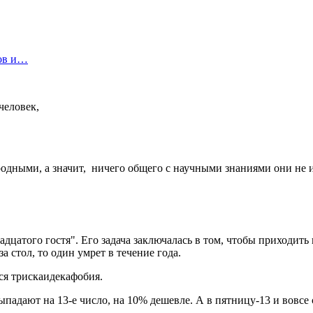
цов и…
человек,
дными, а значит, ничего общего с научными знаниями они не им
цатого гостя". Его задача заключалась в том, чтобы приходить н
за стол, то один умрет в течение года.
ся трискаидекафобия.
адают на 13-е число, на 10% дешевле. А в пятницу-13 и вовсе 