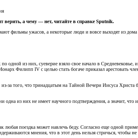
 верить, а чему — нет, читайте в справке Sputnik.
имают фильмы ужасов, а некоторые люди и вовсе выходят из дома с
по одной из них, суеверие взяло свое начало в Средневековье, 
нарх Филипп IV с целью стать богаче приказал арестовать член
й из-за того, что тринадцатым на Тайной Вечери Иисуса Христа 
и одна из них не имеет научного подтверждения, а значит, что 
 как любая поездка может навлечь беду. Согласно еще одной прим
держиваются мнения, что в этот день нельзя стричься, чтобы н