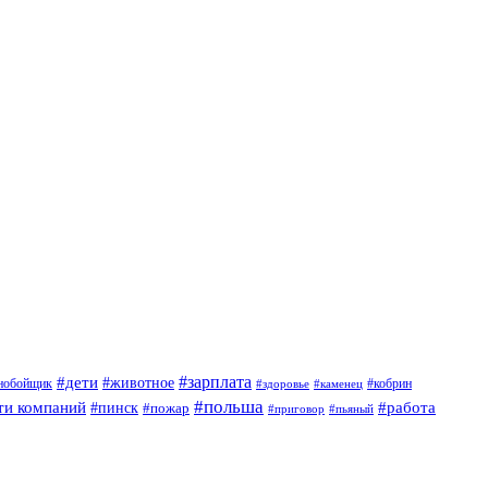
#дети
#зарплата
#животное
нобойщик
#кобрин
#здоровье
#каменец
#польша
ти компаний
#работа
#пинск
#пожар
#приговор
#пьяный