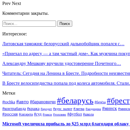
Prev
Next
Комментарии закрыты.
Интересное:
Литовская таможня: белорусский дальнобойщик попался с…
«Приехал по адресу — а там частный дом». Как мужчина пок
Александру Мешкову вручили удостоверение Почетного…
Читатель: Сегодня на Ленина в Бресте. Подробности неизвест
В Бресте велосипедистка попала под колеса автомобиля. Стал
Метки
#беларусь
#брест
#авто
#барановичи
#tochka
#берёза
#минск
#контрабанда
#кража
#курс_валют
#литва
#минск
#кредит
#медицина
#россия
#футбол
#суд
#сигарета
#школа
#топливо
#такси
Microsoft увеличила прибыль до $25 млрд благодаря облаку