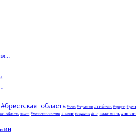
упал…
ны
и…
#брестская_область
#гибель
#вело
#гродно
#даль
#германия
#налог
#новос
#мошенничество
#недвижимость
ая_область
#мото
#наркотик
 и ИИ