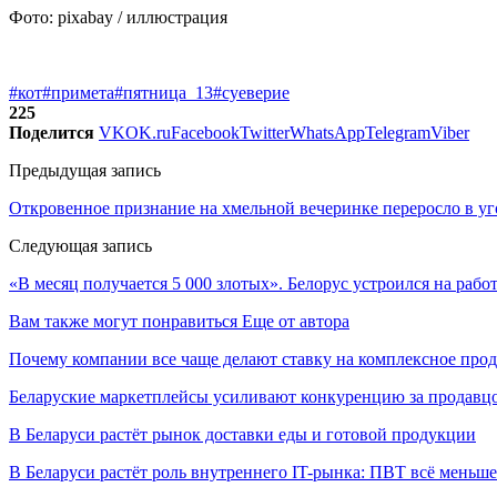
Фото: pixabay / иллюстрация
#кот
#примета
#пятница_13
#суеверие
225
Поделится
VK
OK.ru
Facebook
Twitter
WhatsApp
Telegram
Viber
Предыдущая запись
Откровенное признание на хмельной вечеринке переросло в уг
Следующая запись
«В месяц получается 5 000 злотых». Белорус устроился на работ
Вам также могут понравиться
Еще от автора
Почему компании все чаще делают ставку на комплексное про
Беларуские маркетплейсы усиливают конкуренцию за продавцо
В Беларуси растёт рынок доставки еды и готовой продукции
В Беларуси растёт роль внутреннего IT-рынка: ПВТ всё меньше