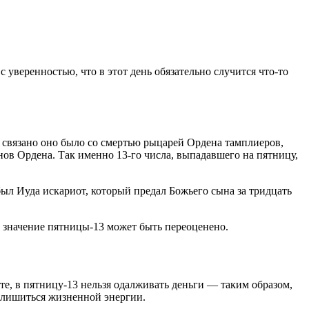
 уверенностью, что в этот день обязательно случится что-то
и связано оно было со смертью рыцарей Ордена тамплиеров,
ов Ордена. Так именно 13-го числа, выпадавшего на пятницу,
был Иуда искариот, который предал Божьего сына за тридцать
и значение пятницы-13 может быть переоценено.
ете, в пятницу-13 нельзя одалживать деньги — таким образом,
е лишиться жизненной энергии.