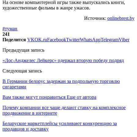
На основе компьютерной игры также выпускались книги,
художественные фильмы в жанре ужасов.
Источник:
onlinebrest.by
#туман
241
Поделится
VK
OK.ru
Facebook
Twitter
WhatsApp
Telegram
Viber
Предыдущая запись
«Лос-Анджелес Лейкерс» одержал вторую победу подряд
Следующая запись
В Германии белорус задержан за подпольную торговлю
сигаретами
Вам также могут понравиться
Еще от автора
Почему компании все чаще делают ставку на комплексное
продвижение в интернете
Беларуские маркетплейсы усиливают конкуренцию за
продавцов и доставку