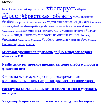
Метки
#беларусь
#авто
#барановичи
#tochka
#берёза
#брест
#брестская_область
#вело
#германия
#гибель
#дети
#зарплата
#животное
#гродно
#дальнобойщик
#здоровье
#контрабанда
#кража
#кобрин
#курс_валют
#литва
#каменец
#кредит
#минск
#налог
#мошенничество
#минская_область
#медицина
#мото
#новости компаний
#недвижимость
#пинск
#пожар
#наркотик
#польша
#работа
#россия
#суд
#сигарета
#приговор
#пьяный
#такси
#футбол
#школа
#топливо
Microsoft увеличила прибыль до $25 млрд благодаря
облаку и ИИ
Nestle снижает прогноз продаж на фоне слабого спроса и
давления цен
Золото на максимумах: рост цен, экстремальная
волатильность и скрытые риски для частных инвесторов
Раскрутка сайта: как вывести проект в топ и удержать
позиции
Уладзімір Караткевіч — голас жывой душы Беларусі