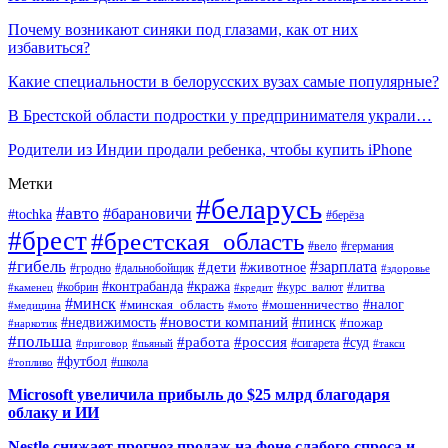
Почему возникают синяки под глазами, как от них
избавиться?
Какие специальности в белорусских вузах самые популярные?
В Брестской области подростки у предпринимателя украли…
Родители из Индии продали ребенка, чтобы купить iPhone
Метки
#беларусь
#авто
#барановичи
#tochka
#берёза
#брест
#брестская_область
#вело
#германия
#гибель
#дети
#зарплата
#животное
#гродно
#дальнобойщик
#здоровье
#контрабанда
#кража
#кобрин
#курс_валют
#литва
#каменец
#кредит
#минск
#налог
#мошенничество
#минская_область
#медицина
#мото
#новости компаний
#недвижимость
#пинск
#пожар
#наркотик
#польша
#работа
#россия
#суд
#сигарета
#приговор
#пьяный
#такси
#футбол
#школа
#топливо
Microsoft увеличила прибыль до $25 млрд благодаря
облаку и ИИ
Nestle снижает прогноз продаж на фоне слабого спроса и