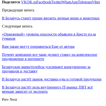
Поделится
VK
OK.ru
Facebook
Twitter
WhatsApp
Telegram
Viber
Предыдущая запись
В Беларусь станет проще ввозить личные вещи и животных
Следующая запись
«Оранжевый» уровень опасности объявлен в Бресте из-за
туманов
Вам также могут понравиться
Еще от автора
Почему компании все чаще делают ставку на комплексное
продвижение в интернете
Беларуские маркетплейсы усиливают конкуренцию за
продавцов и доставку
В Беларуси растёт рынок доставки еды и готовой продукции
В Беларуси растёт роль внутреннего IT-рынка: ПВТ всё
меньше зависит от экспорта
Prev
Next