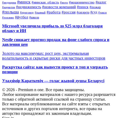
#минск
#налог
#мошенничество
#минская_область
#медицина
#мото
#новости компаний
#недвижимость
#пинск
#пожар
#наркотик
#польша
#работа
#россия
#суд
#сигарета
#приговор
#пьяный
#такси
#футбол
#школа
#топливо
Microsoft увеличила прибыль до $25 млрд благодаря
облаку и ИИ
Nestle снижает прогноз продаж на фоне слабого спроса и
давления цен
Золото на максимумах: рост цен, экстремальная
волатильность и скрытые риски для частных инвесторов
Раскрутка сайта: как вывести проект в топ и удержать
позиции
Уладзімір Караткевіч — голас жывой душы Беларусі
© 2026 - Premium n one. Все права защищены.
Любое копирование материалов с нашего ресурса разрешается
только с обратной активной ссылкой на страницу статьи.
Все материалы опубликованные на сайте взяты с открытых
источников и других порталов интернета, все права на
авторство принадлежат их законным владельцам.