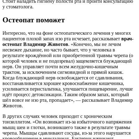
Стоит наладить гигиену полости рта и пройти консультацию
у стоматолога.
Остеопат поможет
Интересно, что на фоне остеопатического лечения у многих
пациентов плохой запах изо рта исчезает, рассказывает
врач-
остеопат Владимир Животов
. «Конечно, мы не лечим
несвежее дыхание, но часто бывает, что у человека в
результате врождённой или приобретенной травмы черепа (о
которой человек и не подозревал) защемляется блуждающий
нерв. Он управляет почти всем желудочно-кишечным
трактом, за исключением сигмовидной и прямой кишок.
Когда блуждающий нерв освобождается от сдавливания,
восстанавливается хорошее кровоснабжение кишечника,
усиливается перистальтика, улучшается пищеварение, лучше
идёт процесс детоксикации. Таким образом запах, который
шёл вовсе не изо рта, пропадает», — рассказывает Владимир
Животов.
В других случаях человек приходит с хроническим
тонзиллитом. «Он возникает из-за избыточного напряжения
мышц шеи и глотки, возникшего также в результате травмы
черепа. Мышцы сдавливают сосуды, из-за этого нарушается
кровообращение в миндалинах. Бактерии начинают