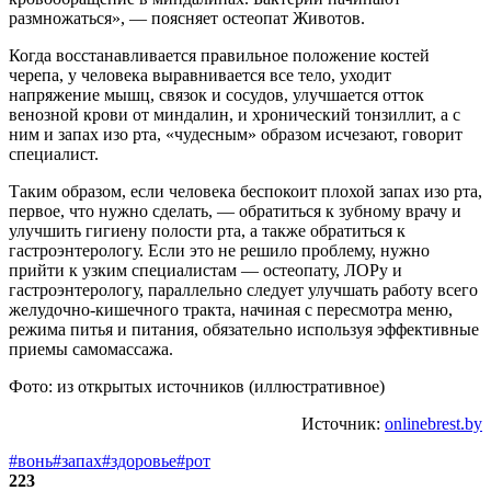
размножаться», — поясняет остеопат Животов.
Когда восстанавливается правильное положение костей
черепа, у человека выравнивается все тело, уходит
напряжение мышц, связок и сосудов, улучшается отток
венозной крови от миндалин, и хронический тонзиллит, а с
ним и запах изо рта, «чудесным» образом исчезают, говорит
специалист.
Таким образом, если человека беспокоит плохой запах изо рта,
первое, что нужно сделать, — обратиться к зубному врачу и
улучшить гигиену полости рта, а также обратиться к
гастроэнтерологу. Если это не решило проблему, нужно
прийти к узким специалистам — остеопату, ЛОРу и
гастроэнтерологу, параллельно следует улучшать работу всего
желудочно-кишечного тракта, начиная с пересмотра меню,
режима питья и питания, обязательно используя эффективные
приемы самомассажа.
Фото: из открытых источников (иллюстративное)
Источник:
onlinebrest.by
#вонь
#запах
#здоровье
#рот
223