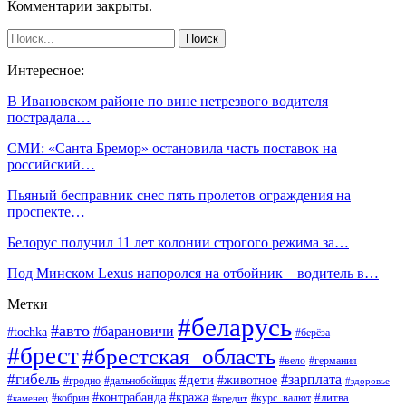
Комментарии закрыты.
Интересное:
В Ивановском районе по вине нетрезвого водителя
пострадала…
СМИ: «Санта Бремор» остановила часть поставок на
российский…
Пьяный бесправник снес пять пролетов ограждения на
проспекте…
Белорус получил 11 лет колонии строгого режима за…
Под Минском Lexus напоролся на отбойник – водитель в…
Метки
#беларусь
#авто
#барановичи
#tochka
#берёза
#брест
#брестская_область
#вело
#германия
#гибель
#дети
#зарплата
#животное
#гродно
#дальнобойщик
#здоровье
#контрабанда
#кража
#кобрин
#курс_валют
#литва
#каменец
#кредит