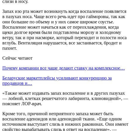
слизи в носу.
Запах изо рта может возникнуть когда воспаление появляется
в пазухах носа. Чаще всего речь идет про гайморовы, так как
они большие по объему и у них самое широкое соустье.
Воспаление может начаться как от переохлаждения, когда
щеки долгое время были подставлены морозу и холодному
ветру, так и при насморке, который переходит и полости носа
вглубь. Вентиляция нарушается, все застаивается, бродит и
пахнет.
Сейчас читают
Почему компании все чаще делают ставку на комплексное…
Беларуские маркетплейсы усиливают конкуренцию за
продавцов и…
«Также может издавать запах воспаление и в других пазухах
— лобной, клетках решетчатого лабиринта, клиновидной», —
поясняет ЛОР-врач.
Кроме того, причиной неприятного запаха может быть
воспаление аденоидов или аденоидной ткани. «Еще одним
источником выступает слизь в нижних раковинах. Они имеют
свойство вырабатывать слизь в ответ на воспаление», —