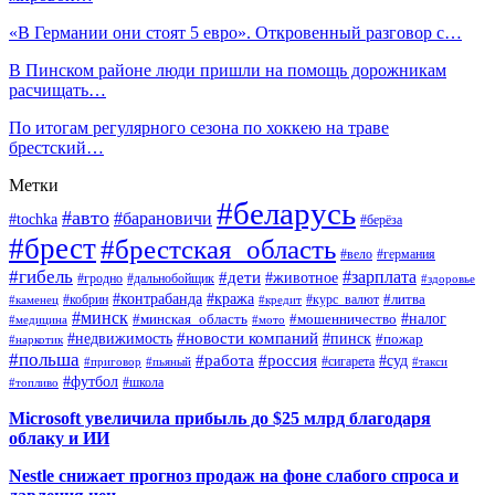
«В Германии они стоят 5 евро». Откровенный разговор с…
В Пинском районе люди пришли на помощь дорожникам
расчищать…
По итогам регулярного сезона по хоккею на траве
брестский…
Метки
#беларусь
#авто
#барановичи
#tochka
#берёза
#брест
#брестская_область
#вело
#германия
#гибель
#дети
#зарплата
#животное
#гродно
#дальнобойщик
#здоровье
#контрабанда
#кража
#кобрин
#курс_валют
#литва
#каменец
#кредит
#минск
#налог
#мошенничество
#минская_область
#медицина
#мото
#новости компаний
#недвижимость
#пинск
#пожар
#наркотик
#польша
#работа
#россия
#суд
#сигарета
#приговор
#пьяный
#такси
#футбол
#школа
#топливо
Microsoft увеличила прибыль до $25 млрд благодаря
облаку и ИИ
Nestle снижает прогноз продаж на фоне слабого спроса и