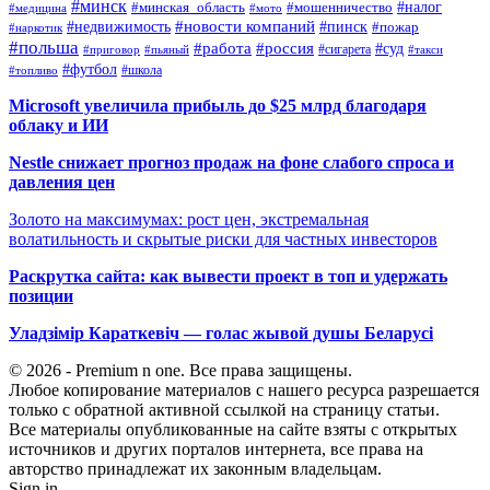
#минск
#налог
#мошенничество
#минская_область
#медицина
#мото
#новости компаний
#недвижимость
#пинск
#пожар
#наркотик
#польша
#работа
#россия
#суд
#сигарета
#приговор
#пьяный
#такси
#футбол
#школа
#топливо
Microsoft увеличила прибыль до $25 млрд благодаря
облаку и ИИ
Nestle снижает прогноз продаж на фоне слабого спроса и
давления цен
Золото на максимумах: рост цен, экстремальная
волатильность и скрытые риски для частных инвесторов
Раскрутка сайта: как вывести проект в топ и удержать
позиции
Уладзімір Караткевіч — голас жывой душы Беларусі
© 2026 - Premium n one. Все права защищены.
Любое копирование материалов с нашего ресурса разрешается
только с обратной активной ссылкой на страницу статьи.
Все материалы опубликованные на сайте взяты с открытых
источников и других порталов интернета, все права на
авторство принадлежат их законным владельцам.
Sign in