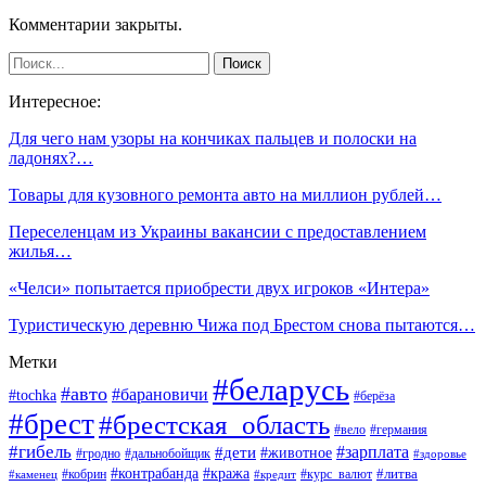
Комментарии закрыты.
Интересное:
Для чего нам узоры на кончиках пальцев и полоски на
ладонях?…
Товары для кузовного ремонта авто на миллион рублей…
Переселенцам из Украины вакансии с предоставлением
жилья…
«Челси» попытается приобрести двух игроков «Интера»
Туристическую деревню Чижа под Брестом снова пытаются…
Метки
#беларусь
#авто
#барановичи
#tochka
#берёза
#брест
#брестская_область
#вело
#германия
#гибель
#дети
#зарплата
#животное
#гродно
#дальнобойщик
#здоровье
#контрабанда
#кража
#кобрин
#курс_валют
#литва
#каменец
#кредит