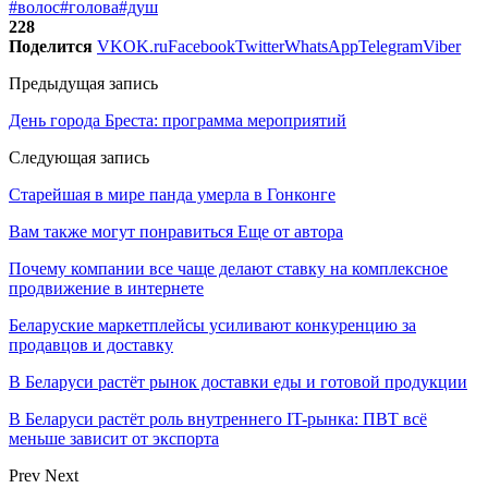
#волос
#голова
#душ
228
Поделится
VK
OK.ru
Facebook
Twitter
WhatsApp
Telegram
Viber
Предыдущая запись
День города Бреста: программа мероприятий
Следующая запись
Старейшая в мире панда умерла в Гонконге
Вам также могут понравиться
Еще от автора
Почему компании все чаще делают ставку на комплексное
продвижение в интернете
Беларуские маркетплейсы усиливают конкуренцию за
продавцов и доставку
В Беларуси растёт рынок доставки еды и готовой продукции
В Беларуси растёт роль внутреннего IT-рынка: ПВТ всё
меньше зависит от экспорта
Prev
Next