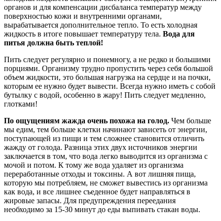
органов и для компенсации дисбаланса температур между
поверхностью кожи и внутренними органами,
вырабатывается дополнительное тепло. То есть холодная
жидкость в итоге повышает температуру тела.
Вода для
питья должна быть теплой!
Пить следует регулярно и понемногу, а не редко и большими
порциями. Организму трудно пропустить через себя большой
объем жидкости, это большая нагрузка на сердце и на почки,
которым ее нужно будет вывести. Всегда нужно иметь с собой
бутылку с водой, особенно в жару! Пить следует медленно,
глотками!
По ощущениям жажда очень похожа на голод
.
Чем больше
мы едим, тем больше клетки начинают зависеть от энергии,
поступающей из пищи и тем сложнее становится отличить
жажду от голода. Разница этих двух источников энергии
заключается в том, что вода легко выводится из организма с
мочой и потом. К тому же вода удаляет из организма
переработанные отходы и токсины. А вот лишняя пища,
которую мы потребляем, не сможет вывестись из организма
как вода, и все лишнее съеденное будет направляться в
жировые запасы. Для предупреждения переедания
необходимо за 15-30 минут до еды выпивать стакан воды.