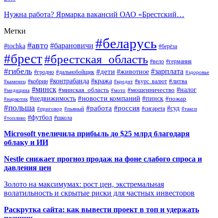
Нужна работа? Ярмарка вакансий ОАО «Брестский…
Метки
#беларусь
#авто
#барановичи
#tochka
#берёза
#брест
#брестская_область
#вело
#германия
#гибель
#дети
#зарплата
#животное
#гродно
#дальнобойщик
#здоровье
#контрабанда
#кража
#кобрин
#курс_валют
#литва
#каменец
#кредит
#минск
#налог
#мошенничество
#минская_область
#медицина
#мото
#новости компаний
#недвижимость
#пинск
#пожар
#наркотик
#польша
#работа
#россия
#суд
#сигарета
#приговор
#пьяный
#такси
#футбол
#школа
#топливо
Microsoft увеличила прибыль до $25 млрд благодаря
облаку и ИИ
Nestle снижает прогноз продаж на фоне слабого спроса и
давления цен
Золото на максимумах: рост цен, экстремальная
волатильность и скрытые риски для частных инвесторов
Раскрутка сайта: как вывести проект в топ и удержать