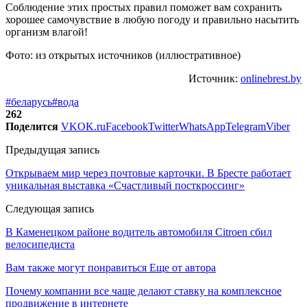
Соблюдение этих простых правил поможет вам сохранить
хорошее самочувствие в любую погоду и правильно насытить
организм влагой!
Фото: из открытых источников (иллюстративное)
Источник:
onlinebrest.by
#беларусь
#вода
262
Поделится
VK
OK.ru
Facebook
Twitter
WhatsApp
Telegram
Viber
Предыдущая запись
Открываем мир через почтовые карточки. В Бресте работает
уникальная выставка «Счастливый посткроссинг»
Следующая запись
В Каменецком районе водитель автомобиля Citroen сбил
велосипедиста
Вам также могут понравиться
Еще от автора
Почему компании все чаще делают ставку на комплексное
продвижение в интернете