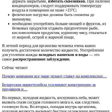
держать закрытыми,
избегать сквозняков.
При наличии
кондиционеров, следует поддерживать температуру
воздуха в помещении не ниже +23°С;
физические нагрузки должны быть снижены до
минимума;
необходимо употреблять больше овощей и фруктов, из
белковых продуктов отдавать предпочтение рыбе,
кисломолочным продуктам, куриному мясу, отказаться
от жирной, острой и жареной пищи.
В летний период для организма человека очень важно
получить достаточное количество жидкости. Употребление
для утоления жажды
холодных напитков и воды
— это
самое
распространенное заблуждение.
Сейчас читают
Почему компании все чаще делают ставку на комплексное…
Беларуские маркетплейсы усиливают конкуренцию за
продавцов и…
Во-первых, холодная жидкость, коснувшись неба, может
вызвать спазм сосудов головного мозга и, как следствие,
головную боль. Во-вторых, попадая внутрь организма,
холодная жидкость вызывает быстрое охлаждение внутренних