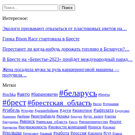
Интересное:
Экологи призывают отказаться от пластиковых цветов на…
Гонка Bison Race стартовала в Бресте
Перестанет ли когда-нибудь дорожать топливо в Беларуси?…
В Бресте на «Берестье-2023» пройдет международный парад…
Жена посадила мужа за руль каршеринговой машины —
получила…
Метки
#беларусь
#авто
#барановичи
#tochka
#берёза
#брест
#брестская_область
#вело
#германия
#гибель
#дети
#зарплата
#животное
#гродно
#дальнобойщик
#здоровье
#контрабанда
#кража
#кобрин
#курс_валют
#литва
#каменец
#кредит
#минск
#налог
#мошенничество
#минская_область
#медицина
#мото
#новости компаний
#недвижимость
#пинск
#пожар
#наркотик
#польша
#работа
#россия
#суд
#сигарета
#приговор
#пьяный
#такси