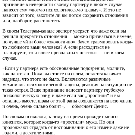
признание в неверности своему партнеру в любом случае
нанесет ему «лютую психологическую травму». И это не
зависит от того, захотите ли вы потом сохранить отношения
или, наоборот, расстанетесь.
В своем Телеграм-канале эксперт уверяет, что даже если вы
решили прекратить отношения — можно признаться в измене,
но лучше уйти более «экологично». Зачем травмировать когда-
то любимого вами человека? А если расходиться не
планируете, то и вовсе признаваться не стоит — ни в коем
случае.
«Если у партнера есть обоснованные подозрения, молчите,
как партизан. Пока вы стоите на своем, остается какая-то
надежда, что этого не было. Включаются различные
механизмы психологической защиты, реакция на ситуацию не
такая острая. Ваше признание наносит партнеру глубокую
психологическую рану, и даже если вас „простили“ и вы
остались вместе, шрам от этой раны сохраняется на всю жизнь
и очень, очень сильно болит», — объясняет Денис.
По словам психолога, к нему на прием приходит много
клиенток, которые когда-то «простили» мужа. Но они
продолжают страдать от воспоминаний о его измене даже не
годами, а десятилетиями.