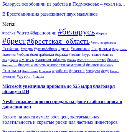
Белоруса освободили из рабства в Подмосковье – уехал на…
В Бресте милиция разыскивает двух мальчиков
Метки
#беларусь
#авто
#барановичи
#tochka
#берёза
#брест
#брестская_область
#вело
#германия
#гибель
#дети
#зарплата
#животное
#гродно
#дальнобойщик
#здоровье
#контрабанда
#кража
#кобрин
#курс_валют
#литва
#каменец
#кредит
#минск
#налог
#мошенничество
#минская_область
#медицина
#мото
#новости компаний
#недвижимость
#пинск
#пожар
#наркотик
#польша
#работа
#россия
#суд
#сигарета
#приговор
#пьяный
#такси
#футбол
#школа
#топливо
Microsoft увеличила прибыль до $25 млрд благодаря
облаку и ИИ
Nestle снижает прогноз продаж на фоне слабого спроса и
давления цен
Золото на максимумах: рост цен, экстремальная
волатильность и скрытые риски для частных инвесторов