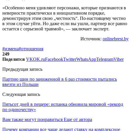
«Особенно меня удивляют персонажи, которые признаются в
неверности практически в инициативном порядке,
демонстрируя этим свою „честность“. По-настоящему честно
в этом случае уйти. Но даже если вы ушли, партнер все равно
остается с серьезной травмой», — заключает эксперт.
Источник:
onlinebrest.by
#измена
#отношения
249
Поделится
VK
OK.ru
Facebook
Twitter
WhatsApp
Telegram
Viber
Предыдущая запись
Партию шин по заниженной в 6 раз стоимости пытались
ввезти из Польши
Следующая запись
Пятьсот дней в пещере: испанка обновила мировой «рекорд
по одиночеству»
Вам также могут понравиться
Еще от автора
Почему компании все чаще делают ставку на комплексное