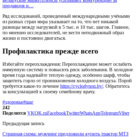
Беларуские маркетплейсы усиливают конкуренцию за
продавцов и…
Ряд исследований, проведенный международными учёными
из разных стран мира указывает на то, что нет никакой
разницы между нагрузкой в 5 тыс. и 10 тыс. шагов. Главное,
по мнению исследователей, не вести неподвижный образ
жизни и постоянно двигаться.
Профилактика прежде всего
Избегайте переохлаждения: Переохлаждение может ослабить
иммунную систему и повысить риск заболевания. В холодное
время года надевайте теплую одежду, особенно шарф, чтобы
защитить горло от проникновения холодного воздуха. Порой
требуется какое-то лечение
https://cyclodynon.by/
. Обратитесь
за консультацией к своему семейному врачу.
#здоровье
#шаг
242
Поделится
VK
OK.ru
Facebook
Twitter
WhatsApp
Telegram
Viber
Предыдущая запись
Странная схема: мужчине предложили купить трактор МТЗ