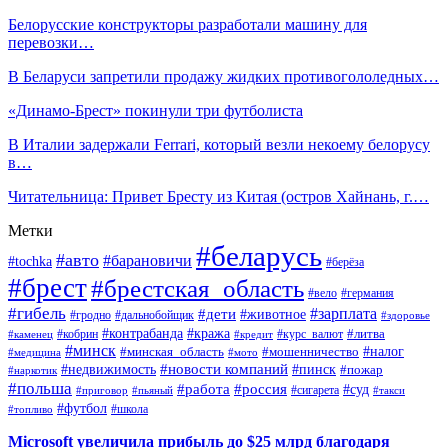
Белорусские конструкторы разработали машину для
перевозки…
В Беларуси запретили продажу жидких противогололедных…
«Динамо-Брест» покинули три футболиста
В Италии задержали Ferrari, который везли некоему белорусу
в…
Читательница: Привет Бресту из Китая (остров Хайнань, г.…
Метки
#беларусь
#авто
#барановичи
#tochka
#берёза
#брест
#брестская_область
#вело
#германия
#гибель
#дети
#зарплата
#животное
#гродно
#дальнобойщик
#здоровье
#контрабанда
#кража
#кобрин
#курс_валют
#литва
#каменец
#кредит
#минск
#налог
#мошенничество
#минская_область
#медицина
#мото
#новости компаний
#недвижимость
#пинск
#пожар
#наркотик
#польша
#работа
#россия
#суд
#сигарета
#приговор
#пьяный
#такси
#футбол
#школа
#топливо
Microsoft увеличила прибыль до $25 млрд благодаря