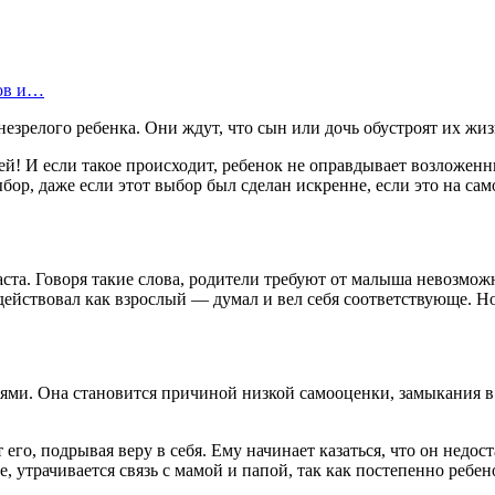
цов и…
езрелого ребенка. Они ждут, что сын или дочь обустроят их жиз
й! И если такое происходит, ребенок не оправдывает возложенны
ор, даже если этот выбор был сделан искренне, если это на самом
аста. Говоря такие слова, родители требуют от малыша невозмож
действовал как взрослый — думал и вел себя соответствующе. Но
ми. Она становится причиной низкой самооценки, замыкания в с
го, подрывая веру в себя. Ему начинает казаться, что он недоста
, утрачивается связь с мамой и папой, так как постепенно ребено