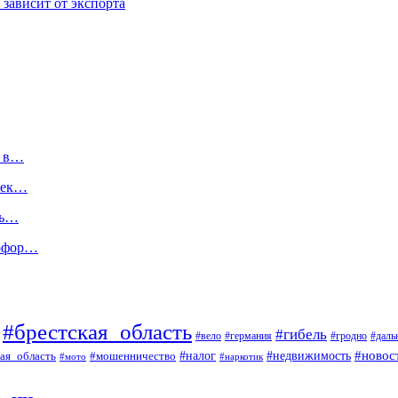
 зависит от экспорта
ы в…
тсек…
сь…
тофор…
#брестская_область
#гибель
#вело
#гродно
#даль
#германия
#налог
#новос
#мошенничество
#недвижимость
ая_область
#мото
#наркотик