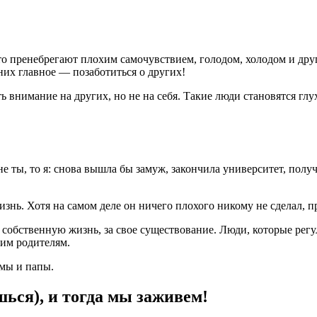
то пренебрегают плохим самочувствием, голодом, холодом и дру
них главное — позаботиться о других!
ь внимание на других, но не на себя. Такие люди становятся гл
е ты, то я: снова вышла бы замуж, закончила университет, полу
знь. Хотя на самом деле он ничего плохого никому не сделал, п
 собственную жизнь, за свое существование. Люди, которые рег
оим родителям.
амы и папы.
ься), и тогда мы заживем!