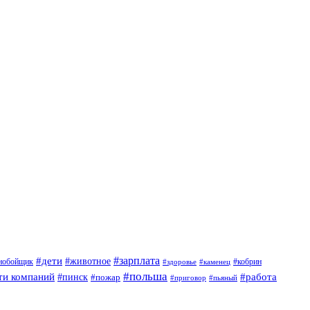
#дети
#зарплата
#животное
нобойщик
#кобрин
#здоровье
#каменец
#польша
ти компаний
#работа
#пинск
#пожар
#приговор
#пьяный