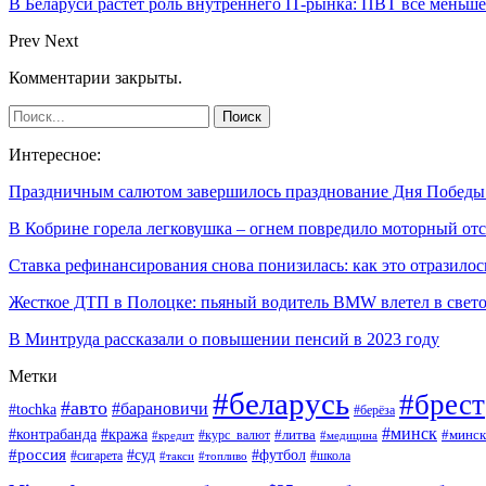
В Беларуси растёт роль внутреннего IT-рынка: ПВТ всё меньше
Prev
Next
Комментарии закрыты.
Интересное:
Праздничным салютом завершилось празднование Дня Побед
В Кобрине горела легковушка – огнем повредило моторный о
Ставка рефинансирования снова понизилась: как это отразило
Жесткое ДТП в Полоцке: пьяный водитель BMW влетел в све
В Минтруда рассказали о повышении пенсий в 2023 году
Метки
#беларусь
#брест
#авто
#барановичи
#tochka
#берёза
#минск
#контрабанда
#кража
#курс_валют
#литва
#минск
#кредит
#медицина
#россия
#футбол
#суд
#сигарета
#школа
#топливо
#такси