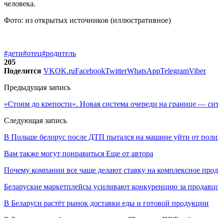
человека.
Фото: из открытых источников (иллюстративное)
#дети
#отец
#родитель
205
Поделится
VK
OK.ru
Facebook
Twitter
WhatsApp
Telegram
Viber
Предыдущая запись
«Стоим до крепости». Новая система очереди на границе — сит
Следующая запись
В Польше белорус после ДТП пытался на машине уйти от пол
Вам также могут понравиться
Еще от автора
Почему компании все чаще делают ставку на комплексное про
Беларуские маркетплейсы усиливают конкуренцию за продавцо
В Беларуси растёт рынок доставки еды и готовой продукции