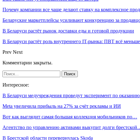
Почему компании все чаще делают ставку на комплексное про
Беларуские маркетплейсы усиливают конкуренцию за продавцо
В Беларуси растёт рынок доставки еды и готовой продукции
В Беларуси растёт роль внутреннего IT-рынка: ПВТ всё меньше
Prev
Next
Комментарии закрыты.
Интересное:
В Беларуси медучреждения проведут эксперимент по оказани
Meta увеличила прибыль на 27% за счёт рекламы и ИИ
Вот как выглядит самая большая коллекция мобильников по…
Агентство по управлению активами выкупит долги брестской
В Брестской области перевернулась Skoda