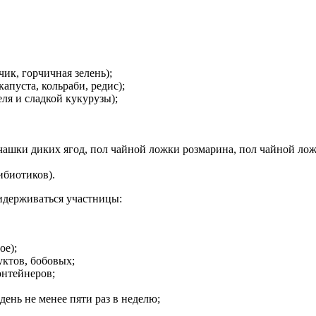
ик, горчичная зелень);
апуста, кольраби, редис);
ля и сладкой кукурузы);
шки диких ягод, пол чайной ложки розмарина, пол чайной ложк
ибиотиков).
идерживаться участницы:
ое);
уктов, бобовых;
нтейнеров;
день не менее пяти раз в неделю;