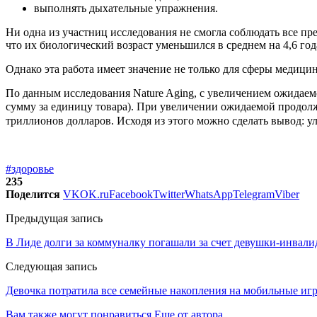
выполнять дыхательные упражнения.
Ни одна из участниц исследования не смогла соблюдать все пр
что их биологический возраст уменьшился в среднем на 4,6 го
Однако эта работа имеет значение не только для сферы медиц
По данным исследования Nature Aging, с увеличением ожидаемо
сумму за единицу товара). При увеличении ожидаемой продолжи
триллионов долларов. Исходя из этого можно сделать вывод: 
#здоровье
235
Поделится
VK
OK.ru
Facebook
Twitter
WhatsApp
Telegram
Viber
Предыдущая запись
В Лиде долги за коммуналку погашали за счет девушки-инвалид
Следующая запись
Девочка потратила все семейные накопления на мобильные иг
Вам также могут понравиться
Еще от автора