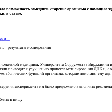
ло возможность замедлить старение организма с помощью здо
и, в статье.
цов и…
циональной медицины, Университета Содружества Вирджинии и
 жизни приводит к улучшению процесса метилирования ДНК и, с
метаболических функций организма, которые помогают ему адап
роведения эксперимента им было предложено выполнять рекоменд
блять в пищу: