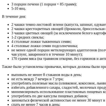
3 порции печени (1 порция = 85 грамм);
5-10 яиц.
В течение дня:
2 чашки темно-листовой зелени (капуста, шпинат, одуванч
2 чашки крестоцветных овощей (брокколи, брюссельская к
3 чашки цветных овощей (за исключением белого картофе
1-2 средних свеклы;
4 столовые ложки тыквенных семян;
4 столовые ложки семян подсолнечника;
не менее одной порции метилирующих адаптогенов (полча
чая улунг, заваренного в течение 10 минут);
170 грамм мяса (на травяном откорме, без гормонов и ант
Также были установлены привычки, которых должны были пр
выпивать не менее 8 стаканов воды в день;
не есть между 7 вечера и 7 утра;
употреблять полезные масла (оливковое, кокосовое, льнян
избегать добавленного сахара, сладостей, молочных прод
минимизировать использование пластиковых пищевых ко
употреблять по две капсулы пищевых добавок;
заниматься физической активностью не менее 30 минут в 
спать не менее 7 часов в день;