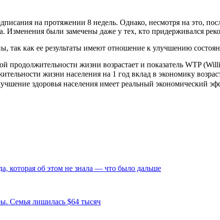
едписания на протяжении 8 недель. Однако, несмотря на это, пос
да. Изменения были замечены даже у тех, кто придерживался ре
ины, так как ее результаты имеют отношение к улучшению состо
й продолжительности жизни возрастает и показатель WTP (Willi
тельности жизни населения на 1 год вклад в экономику возрасте
улучшение здоровья населения имеет реальный экономический эф
а, которая об этом не знала — что было дальше
ры. Семья лишилась $64 тысяч