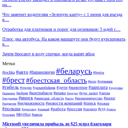
на…
Что заменит водителям «Зеленую карту» с 1 июня для въезда
в…
Отработка для платников и порог для целевиков: 5 идей с…
Плюс два автобуса. На каком маршруте они будут курсировать
в…
Зачем бросают в воду спички, когда варят яйца
Метки
#беларусь
#авто
#барановичи
#tochka
#берёза
#брест
#брестская_область
#вело
#германия
#гибель
#дети
#зарплата
#животное
#гродно
#дальнобойщик
#здоровье
#контрабанда
#кража
#кобрин
#курс_валют
#литва
#каменец
#кредит
#минск
#налог
#мошенничество
#минская_область
#медицина
#мото
#новости компаний
#недвижимость
#пинск
#пожар
#наркотик
#польша
#работа
#россия
#суд
#сигарета
#приговор
#пьяный
#такси
#футбол
#школа
#топливо
Microsoft увеличила прибыль до $25 млрд благодаря