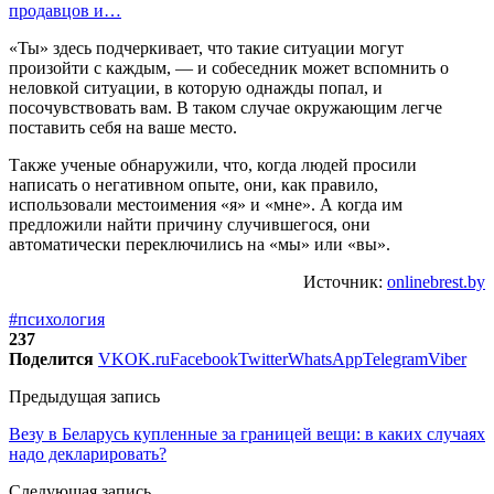
продавцов и…
«Ты» здесь подчеркивает, что такие ситуации могут
произойти с каждым, — и собеседник может вспомнить о
неловкой ситуации, в которую однажды попал, и
посочувствовать вам. В таком случае окружающим легче
поставить себя на ваше место.
Также ученые обнаружили, что, когда людей просили
написать о негативном опыте, они, как правило,
использовали местоимения «я» и «мне». А когда им
предложили найти причину случившегося, они
автоматически переключились на «мы» или «вы».
Источник:
onlinebrest.by
#психология
237
Поделится
VK
OK.ru
Facebook
Twitter
WhatsApp
Telegram
Viber
Предыдущая запись
Везу в Беларусь купленные за границей вещи: в каких случаях
надо декларировать?
Следующая запись