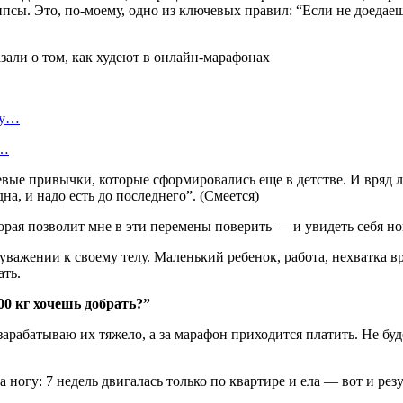
чипсы. Это, по-моему, одно из ключевых правил: “Если не доеда
ту…
я…
евые привычки, которые сформировались еще в детстве. И вряд 
а, и надо есть до последнего”. (Смеется)
оторая позволит мне в эти перемены поверить — и увидеть себя 
и уважении к своему телу. Маленький ребенок, работа, нехватка
ать.
100 кг хочешь добрать?”
арабатываю их тяжело, а за марафон приходится платить. Не буд
 ногу: 7 недель двигалась только по квартире и ела — вот и резу