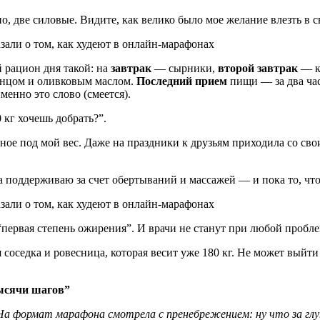
ио, две силовые. Видите, как велико было мое желание влезть в 
й рацион дня такой: на
завтрак
— сырники,
второй завтрак
— ка
унцом и оливковым маслом.
Последний прием
пищи — за два час
менно это слово (смеется).
 кг хочешь добрать?”.
нное под мой вес. Даже на праздники к друзьям приходила со св
ла поддерживаю за счет обертываний и массажей — и пока то, что
 “первая степень ожирения”. И врачи не станут при любой пробл
оседка и ровесница, которая весит уже 180 кг. Не может выйти из
тысячи шагов”
а формат марафона смотрела с пренебрежением: ну что за глуп