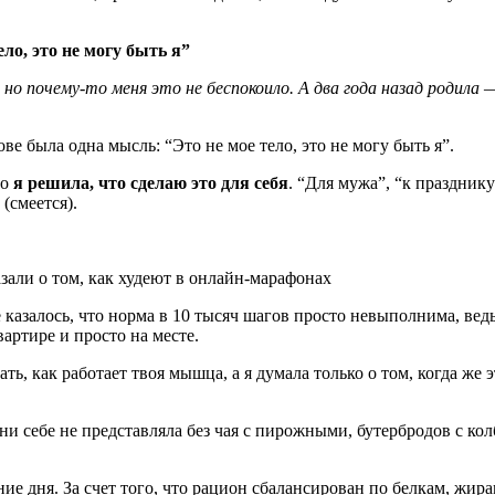
ло, это не могу быть я”
, но почему-то меня это не беспокоило. А два года назад родила
лове была одна мысль: “Это не мое тело, это не могу быть я”.
но
я решила, что сделаю это для себя
. “Для мужа”, “к празднику
(смеется).
 казалось, что норма в 10 тысяч шагов просто невыполнима, ведь
вартире и просто на месте.
ь, как работает твоя мышца, а я думала только о том, когда же э
 себе не представляла без чая с пирожными, бутербродов с колб
ние дня. За счет того, что рацион сбалансирован по белкам, жира