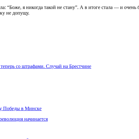
: “Боже, я никогда такой не стану”. А в итоге стала — и очень
бку не допущу.
теперь со штрафами. Случай на Брестчине
ту Победы в Минске
 революция начинается