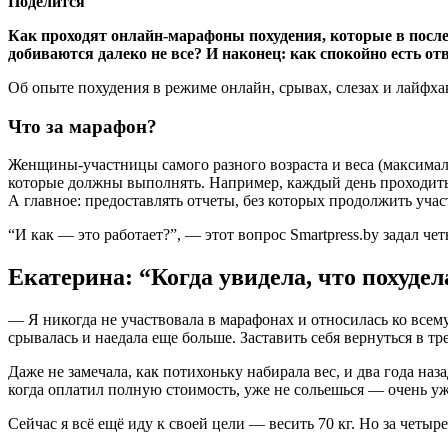
Поделится
Как проходят онлайн-марафоны похудения, которые в послед
добиваются далеко не все? И наконец: как спокойно есть 
Об опыте похудения в режиме онлайн, срывах, слезах и лайфх
Что за марафон?
Женщины-участницы самого разного возраста и веса (максимал
которые должны выполнять. Например, каждый день проходить 
А главное: предоставлять отчеты, без которых продолжить уча
“И как — это работает?”, — этот вопрос Smartpress.by задал ч
Екатерина: “Когда увидела, что похудела
— Я никогда не участвовала в марафонах и относилась ко всему
срывалась и наедала еще больше. Заставить себя вернуться в т
Даже не замечала, как потихоньку набирала вес, и два года наз
когда оплатил полную стоимость, уже не сольешься — очень уж
Сейчас я всё ещё иду к своей цели — весить 70 кг. Но за четыре