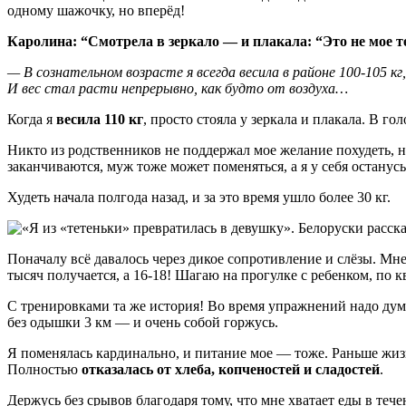
одному шажочку, но вперёд!
Каролина: “Смотрела в зеркало — и плакала: “Это не мое те
— В сознательном возрасте я всегда весила в районе 100-105 кг
И вес стал расти непрерывно, как будто от воздуха…
Когда я
весила 110 кг
, просто стояла у зеркала и плакала. В го
Никто из родственников не поддержал мое желание похудеть, 
заканчиваются, муж тоже может поменяться, а я у себя останусь 
Худеть начала полгода назад, и за это время ушло более 30 кг.
Поначалу всё давалось через дикое сопротивление и слёзы. Мне
тысяч получается, а 16-18! Шагаю на прогулке с ребенком, по к
С тренировками та же история! Во время упражнений надо думат
без одышки 3 км — и очень собой горжусь.
Я поменялась кардинально, и питание мое — тоже. Раньше жизни
Полностью
отказалась от хлеба, копченостей и сладостей
.
Держусь без срывов благодаря тому, что мне хватает еды в тече