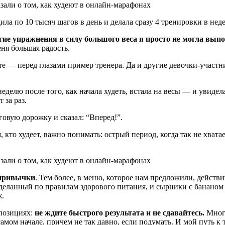
ила по 10 тысяч шагов в день и делала сразу 4 тренировки в нед
ие упражнения в силу большого веса я просто не могла выпо
еня большая радость.
те — перед глазами пример тренера. Да и другие девочки-участ
неделю после того, как начала худеть, встала на весы — и увидел
 за раз.
говую дорожку и сказал: “Вперед!”.
м, кто худеет, важно понимать: острый период, когда так не хва
 привычки
. Тем более, в меню, которое нам предложили, действ
 сделанный по правилам здорового питания, и сырники с банано
ж.
 позициях:
не ждите быстрого результата и не сдавайтесь.
Многи
 самом начале, причем не так давно, если подумать. И мой путь к 