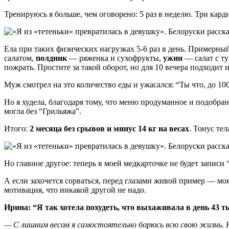
Тренируюсь я больше, чем оговорено: 5 раз в неделю. Три кард
Ела при таких физических нагрузках 5-6 раз в день. Примерны
салатом,
полдник
— ряженка и сухофрукты,
ужин
— салат с т
пожрать. Простите за такой оборот, но для 10 вечера подходит и
Муж смотрел на это количество еды и ужасался: “Ты что, до 100
Но я худела, благодаря тому, что меню продуманное и подобра
могла без “Грильяжа”.
Итого:
2 месяца без срывов и минус 14 кг на весах
. Тонус те
Но главное другое: теперь в моей медкарточке не будет записи
А если захочется сорваться, перед глазами живой пример — моя с
мотивация, что никакой другой не надо.
Ирина: “Я так хотела похудеть, что выхаживала в день 43 
— C лишним весом я самостоятельно борюсь всю свою жизнь. Н