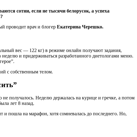
ются сотни, если не тысячи белорусок, а успеха
и?
ый проводит врач и блогер
Екатерина Черешко.
альный вес — 122 кг) в режиме онлайн получают задания,
в неделю и придерживаться разработанного диетологами меню.
герое”.
ний с собственным телом.
сить”
о не получалось. Неделю держалась на курице и гречке, а потом
ыла лет 8 назад.
т и пошла на марафон, хотя сомневалась до последнего. Но,