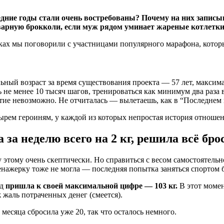
ние годы стали очень востребованы? Почему на них записыва
отварную брокколи, если муж рядом уминает жареные котлетк
аках мы поговорили с участницами популярного марафона, котор
ьный возраст за время существования проекта — 57 лет, максим
не менее 10 тысяч шагов, тренироваться как минимум два раза 
стие невозможно. Не отчиталась — вылетаешь, как в “Последнем 
етырем героиням, у каждой из которых непростая история отноше
 за неделю всего на 2 кг, решила всё бро
 этому очень скептически. Но справиться с весом самостоятельн
ренажерку тоже не могла — последняя попытка заняться спортом б
ад
пришла к своей максимальной цифре — 103 кг.
В этот момен
 жаль потраченных денег (смеется).
 месяца сбросила уже 20, так что осталось немного.