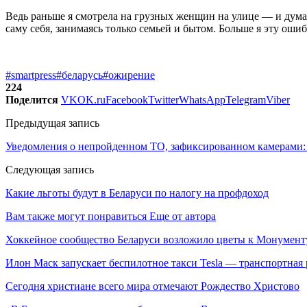
Ведь раньше я смотрела на грузных женщин на улице — и думала
саму себя, занимаясь только семьей и бытом. Больше я эту оши
#smartpress
#беларусь
#ожирение
224
Поделится
VK
OK.ru
Facebook
Twitter
WhatsApp
Telegram
Viber
Предыдущая запись
Уведомления о непройденном ТО, зафиксированном камерами: 
Следующая запись
Какие льготы будут в Беларуси по налогу на профдоход
Вам также могут понравиться
Еще от автора
Хоккейное сообщество Беларуси возложило цветы к Монумен
Илон Маск запускает беспилотное такси Tesla — транспортная
Сегодня христиане всего мира отмечают Рождество Христово