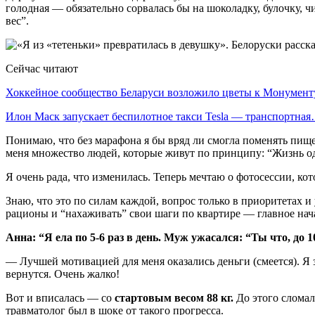
голодная — обязательно сорвалась бы на шоколадку, булочку, 
вес”.
Сейчас читают
Хоккейное сообщество Беларуси возложило цветы к Монумен
Илон Маск запускает беспилотное такси Tesla — транспортна
Понимаю, что без марафона я бы вряд ли смогла поменять пищ
меня множество людей, которые живут по принципу: “Жизнь одн
Я очень рада, что изменилась. Теперь мечтаю о фотосессии, к
Знаю, что это по силам каждой, вопрос только в приоритетах 
рационы и “нахаживать” свои шаги по квартире — главное нач
Анна: “Я ела по 5-6 раз в день. Муж ужасался: “Ты что, до 
— Лучшей мотивацией для меня оказались деньги (смеется). Я з
вернутся. Очень жалко!
Вот и вписалась — со
стартовым весом 88 кг.
До этого сломала
травматолог был в шоке от такого прогресса.