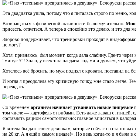
Эта двадцатка ушла, потому что я питалась строго по меню, ход
Возвращаться к физической активности было мучительно.
Мног
присесть, отжаться. А теперь я спокойно это делаю, и это для м
Здорово поддерживает, что тренировки проходят в видеоформа
не могу?
Хотя, признаюсь, был момент, когда дала слабину. Где-то через 
“минус 5”! Знаю, у всех так: наедаем годами и думаем, что уйдет
Хотелось всё бросить, но муж поднял с кровати, поставил на бе
И когда я преодолела эту кризисную точку, мне стало легче. Те
переждать.
Со временем
организм начинает усваивать новые пищевые
том числе — картофель с грибами. Есть даже лаваш с птицей,
составлять рацион самостоятельно: главное вписаться в калора
Я хотела бы дать совет девочкам, которые сейчас на стартовых
на 20 кг. А я ещё в самом начале!». Но ведь когда-то и я была в