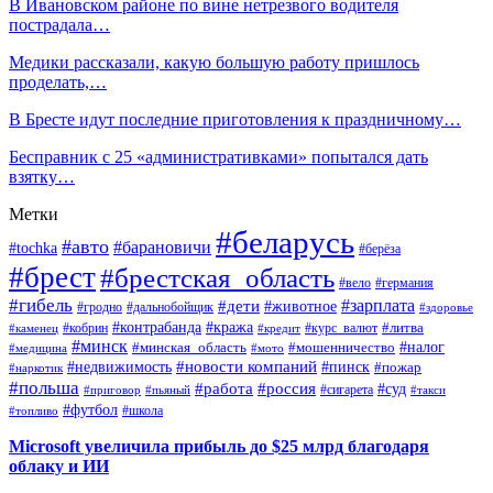
В Ивановском районе по вине нетрезвого водителя
пострадала…
Медики рассказали, какую большую работу пришлось
проделать,…
В Бресте идут последние приготовления к праздничному…
Бесправник с 25 «административками» попытался дать
взятку…
Метки
#беларусь
#авто
#барановичи
#tochka
#берёза
#брест
#брестская_область
#вело
#германия
#гибель
#дети
#зарплата
#животное
#гродно
#дальнобойщик
#здоровье
#контрабанда
#кража
#кобрин
#курс_валют
#литва
#каменец
#кредит
#минск
#налог
#мошенничество
#минская_область
#медицина
#мото
#новости компаний
#недвижимость
#пинск
#пожар
#наркотик
#польша
#работа
#россия
#суд
#сигарета
#приговор
#пьяный
#такси
#футбол
#школа
#топливо
Microsoft увеличила прибыль до $25 млрд благодаря
облаку и ИИ