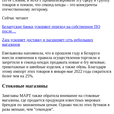
По ее словам, в МАРТ проанализировали эту сферу и группу
товаров и поняли, что секонд-хенды – это конкуренты
отечественному легпрому.
Сейчас читают
Беларуские банки ускоряют переход на собственное ПО
после…
Zara ускоряет доставку и расширяет сеть небольших
магазинов
Емельянова напомнила, что в прошлом году в Беларуси
внесли изменения в правила осуществления торговли и
запретили в секонд-хендах продавать новые и б/у меховые,
трикотажные и швейные изделия, а также обувь. Благодаря
этому импорт этих товаров в январе-мае 2022 года сократился
более чем на 25%.
Стоковые магазины
Замглавы МАРТ также обратила внимание на стоковые
магазины, где продается продукция известных мировых
брендов по заниженным ценам. Однако число этих бутиков в
разы меньше, чем "секондов".