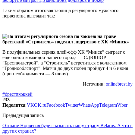
Белорус выиграл 1,3 миллиона долларов в покер
Таким образом итоговая таблица регулярного мужского
первенства выглядит так:
В полуфинальных сериях плей-офф ХК “Минск” сыграет с
еще одной командой нашего города — СДЮШОР
“Брестжилстрой”, а “Строитель” встретиться с коллективом
“Гроднооблспорт”. Матчи до двух побед пройдут 4 и 6 июня
(при необходимости — 8 июня).
Источник:
onlinebrest.by
#брест
#хоккей
233
Поделится
VK
OK.ru
Facebook
Twitter
WhatsApp
Telegram
Viber
Предыдущая запись
Отныне Норвегия будет называть нашу страну Belarus. А что в
других странах?