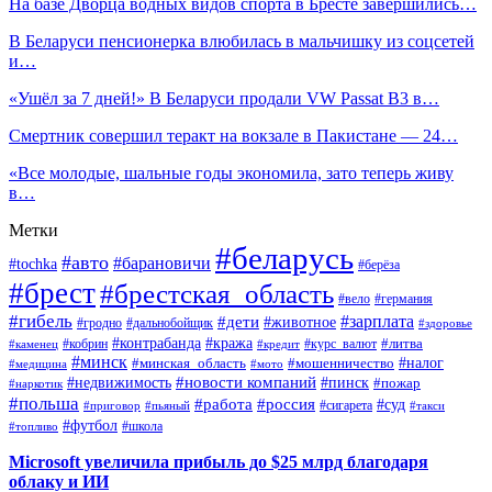
На базе Дворца водных видов спорта в Бресте завершились…
В Беларуси пенсионерка влюбилась в мальчишку из соцсетей
и…
«Ушёл за 7 дней!» В Беларуси продали VW Passat B3 в…
Смертник совершил теракт на вокзале в Пакистане — 24…
«Все молодые, шальные годы экономила, зато теперь живу
в…
Метки
#беларусь
#авто
#барановичи
#tochka
#берёза
#брест
#брестская_область
#вело
#германия
#гибель
#дети
#зарплата
#животное
#гродно
#дальнобойщик
#здоровье
#контрабанда
#кража
#кобрин
#курс_валют
#литва
#каменец
#кредит
#минск
#налог
#мошенничество
#минская_область
#медицина
#мото
#новости компаний
#недвижимость
#пинск
#пожар
#наркотик
#польша
#работа
#россия
#суд
#сигарета
#приговор
#пьяный
#такси
#футбол
#школа
#топливо
Microsoft увеличила прибыль до $25 млрд благодаря
облаку и ИИ