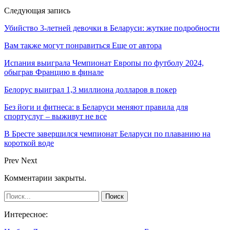
Следующая запись
Убийство 3-летней девочки в Беларуси: жуткие подробности
Вам также могут понравиться
Еще от автора
Испания выиграла Чемпионат Европы по футболу 2024,
обыграв Францию в финале
Белорус выиграл 1,3 миллиона долларов в покер
Без йоги и фитнеса: в Беларуси меняют правила для
спортуслуг – выживут не все
В Бресте завершился чемпионат Беларуси по плаванию на
короткой воде
Prev
Next
Комментарии закрыты.
Интересное: