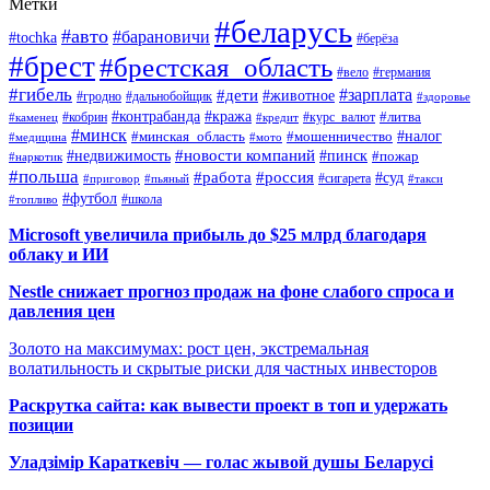
Метки
#беларусь
#авто
#барановичи
#tochka
#берёза
#брест
#брестская_область
#вело
#германия
#гибель
#дети
#зарплата
#животное
#гродно
#дальнобойщик
#здоровье
#контрабанда
#кража
#кобрин
#курс_валют
#литва
#каменец
#кредит
#минск
#налог
#мошенничество
#минская_область
#медицина
#мото
#новости компаний
#недвижимость
#пинск
#пожар
#наркотик
#польша
#работа
#россия
#суд
#сигарета
#приговор
#пьяный
#такси
#футбол
#школа
#топливо
Microsoft увеличила прибыль до $25 млрд благодаря
облаку и ИИ
Nestle снижает прогноз продаж на фоне слабого спроса и
давления цен
Золото на максимумах: рост цен, экстремальная
волатильность и скрытые риски для частных инвесторов
Раскрутка сайта: как вывести проект в топ и удержать
позиции
Уладзімір Караткевіч — голас жывой душы Беларусі