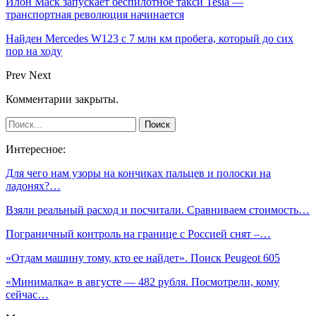
Илон Маск запускает беспилотное такси Tesla —
транспортная революция начинается
Найден Mercedes W123 с 7 млн км пробега, который до сих
пор на ходу
Prev
Next
Комментарии закрыты.
Интересное:
Для чего нам узоры на кончиках пальцев и полоски на
ладонях?…
Взяли реальный расход и посчитали. Сравниваем стоимость…
Пограничный контроль на границе с Россией снят –…
«Отдам машину тому, кто ее найдет». Поиск Peugeot 605
«Минималка» в августе — 482 рубля. Посмотрели, кому
сейчас…