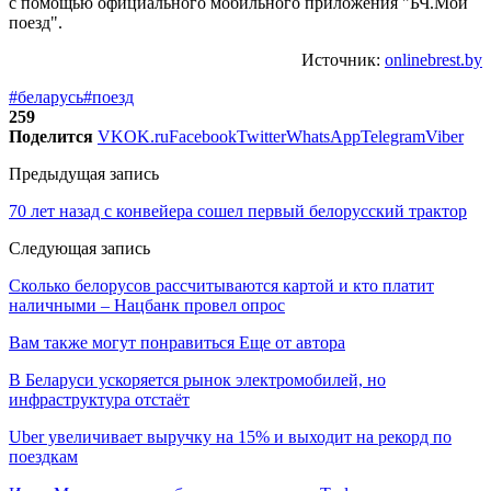
с помощью официального мобильного приложения "БЧ.Мой
поезд".
Источник:
onlinebrest.by
#беларусь
#поезд
259
Поделится
VK
OK.ru
Facebook
Twitter
WhatsApp
Telegram
Viber
Предыдущая запись
70 лет назад с конвейера сошел первый белорусский трактор
Следующая запись
Сколько белорусов рассчитываются картой и кто платит
наличными – Нацбанк провел опрос
Вам также могут понравиться
Еще от автора
В Беларуси ускоряется рынок электромобилей, но
инфраструктура отстаёт
Uber увеличивает выручку на 15% и выходит на рекорд по
поездкам