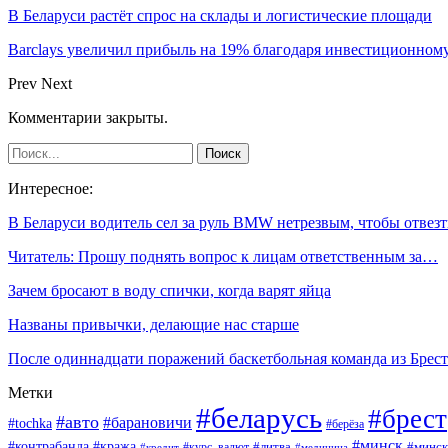
В Беларуси растёт спрос на склады и логистические площади
Barclays увеличил прибыль на 19% благодаря инвестиционном
Prev
Next
Комментарии закрыты.
Интересное:
В Беларуси водитель сел за руль BMW нетрезвым, чтобы отве
Читатель: Прошу поднять вопрос к лицам ответственным за…
Зачем бросают в воду спички, когда варят яйца
Названы привычки, делающие нас старше
После одиннадцати поражений баскетбольная команда из Брес
Метки
#беларусь
#брест
#авто
#барановичи
#tochka
#берёза
#минск
#контрабанда
#кража
#курс_валют
#литва
#минск
#кредит
#медицина