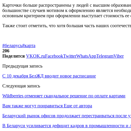
Карточки больше распространены у людей с высшим образованием
большинстве случаев мотивом к оформлению является необходи
основным критерием при оформлении выступает стоимость ее о
Также стоит отметить, что хотя большая часть наших соотечес
#беларусь
#карта
206
Поделится
VK
OK.ru
Facebook
Twitter
WhatsApp
Telegram
Viber
Предыдущая запись
С 10 декабря БелЖД вводит новое расписание
Следующая запись
Wildberries отменяет скандальное решение по оплате картами
Вам также могут понравиться
Еще от автора
Беларуский рынок офисов продолжает перестраиваться после у
В Беларуси усиливается дефицит кадров в промышленности и 