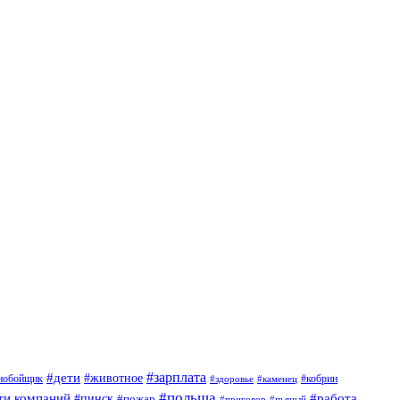
#дети
#зарплата
#животное
нобойщик
#кобрин
#здоровье
#каменец
#польша
ти компаний
#работа
#пинск
#пожар
#приговор
#пьяный