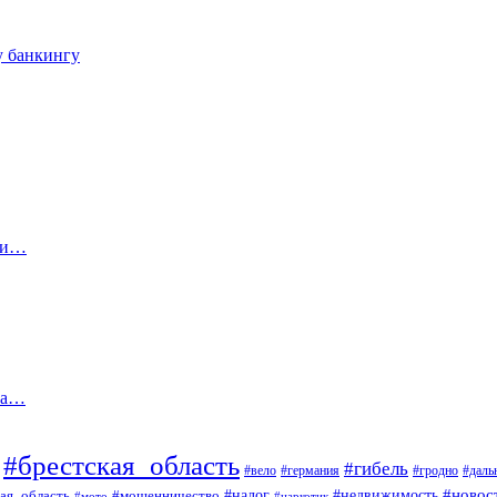
у банкингу
зти…
та…
#брестская_область
#гибель
#вело
#гродно
#даль
#германия
#налог
#новос
#мошенничество
#недвижимость
ая_область
#мото
#наркотик